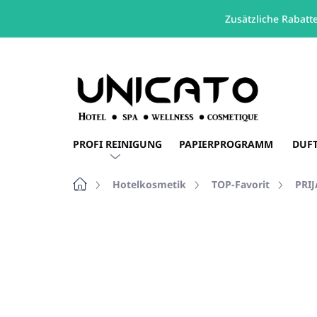
Zusätzliche Rabatt
Zum
Inhalt
springen
PROFI REINIGUNG
PAPIERPROGRAMM
DUF
Startseite
Hotelkosmetik
TOP-Favorit
PRIJ
Nicht bewertet
Bewertungsdetails