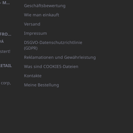
HANDTUCH 100X200 FAMILY - MARINEBLAU (480GR)
Geschäftsbewertung
Wie man einkauft
Versand
Impressum
KINDERBADEMANTEL BEYAZ, FROTE WEISS MIT KAPUZE (400GR)
VÁ
DSGVO-Datenschutzrichtlinie
(GDPR)
stert!
Reklamationen und Gewährleistung
ETAIL
Was sind COOKIES-Dateien
Kontakte
 corp,
Meine Bestellung