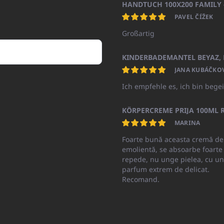
PAVEL ČÍŽEK
Großartig
JANA KUBÁČKO
Ich empfehle es, ich bin begei
KÖRPERCREME PRIJA 100ML R
MARINA
Foarte bună aceasta cremă de
emolientă, se absoarbe foarte
repede, nu unge pielea, cu un
parfum extrem de delicat.
Recomand.