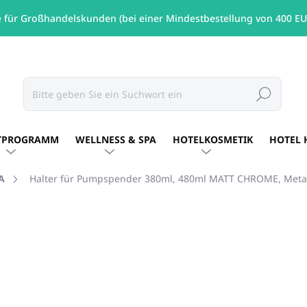
e für Großhandelskunden (bei einer Mindestbestellung von 400 EU
Suchen
TPROGRAMM
WELLNESS & SPA
HOTELKOSMETIK
HOTEL 
A
Halter für Pumpspender 380ml, 480ml MATT CHROME, Meta
€32,08
/ Stck
€26,08 ohne MwSt.
Verkaufspreis:
AUF LAGER
(24 STCK)