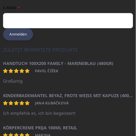
E-MAIL
Anmelden
ZULETZT BEWERTETE PRODUKTE
HANDTUCH 100X200 FAMILY - MARINEBLAU (480GR)
PAVEL ČÍŽEK
Großartig
KINDERBADEMANTEL BEYAZ, FROTE WEISS MIT KAPUZE (400GR)
JANA KUBÁČKOVÁ
Ich empfehle es, ich bin begeistert!
KÖRPERCREME PRIJA 100ML RETAIL
MARINA