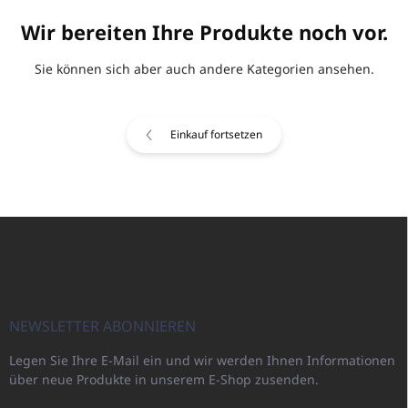
Wir bereiten Ihre Produkte noch vor.
Sie können sich aber auch andere Kategorien ansehen.
Einkauf fortsetzen
F
u
ß
z
e
i
NEWSLETTER ABONNIEREN
l
Legen Sie Ihre E-Mail ein und wir werden Ihnen Informationen
e
über neue Produkte in unserem E-Shop zusenden.