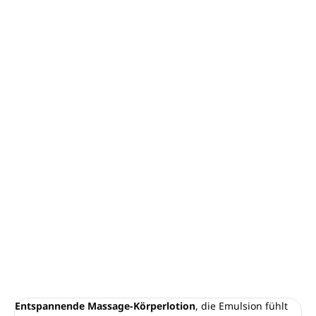
−
+
In den Warenkorb
Entspannende Massage-Körperlotion
PRIJA
(Pumpspender)
Volumen:
380 ml
Ohne Alkohol, ohne Vaseline, ohne Silikone, ohne
EDTA, ohne BHT
Dermatologisch getestet, auf Nickel getestet
VEGANES Produkt
Hergestellt in Italien
DETAILLIERTE INFORMATIONEN
FRAGEN
ANSEHEN
Entspannende Massage-Körperlotion
, die Emulsion fühlt