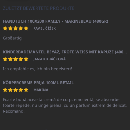
ZULETZT BEWERTETE PRODUKTE
HANDTUCH 100X200 FAMILY - MARINEBLAU (480GR)
PAVEL ČÍŽEK
Großartig
KINDERBADEMANTEL BEYAZ, FROTE WEISS MIT KAPUZE (400GR)
JANA KUBÁČKOVÁ
Ich empfehle es, ich bin begeistert!
KÖRPERCREME PRIJA 100ML RETAIL
MARINA
Foarte bună aceasta cremă de corp, emolientă, se absoarbe
foarte repede, nu unge pielea, cu un parfum extrem de delicat.
Recomand.