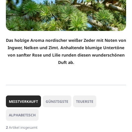
Das holzige Aroma nordischer weißer Zeder mit Noten von
Ingwer, Nelken und Zimt. Anhaltende blumige Untertöne
von sanfter Rose und Lilie runden diesen wunderschönen
Duft ab.
P
r
MEISTVERKAUFT
GÜNSTIGSTE
TEUERSTE
o
d
ALPHABETISCH
u
k
2
Artikel insgesamt