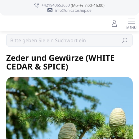
Zum
+421940652650
Inhalt
info@unicatoshop.de
springen
Sojakerzen PURE INTEGRITY USA
Suchen
Zeder und Gewürze (WHITE
CEDAR & SPICE)