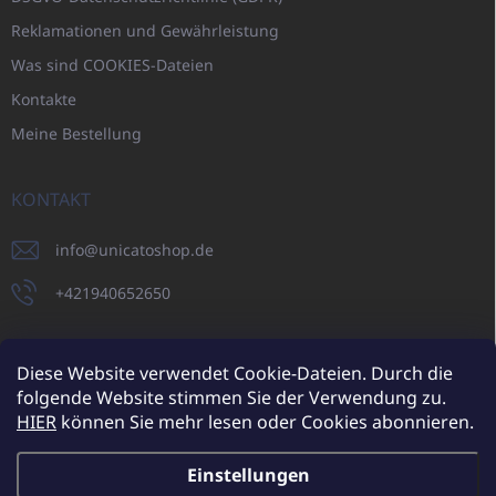
Reklamationen und Gewährleistung
Was sind COOKIES-Dateien
Kontakte
Meine Bestellung
KONTAKT
info
@
unicatoshop.de
+421940652650
Diese Website verwendet Cookie-Dateien. Durch die
folgende Website stimmen Sie der Verwendung zu.
UNICATO.sk
UNICATOshop.cz
UNICATO.at
UNICATO.hu
HIER
können Sie mehr lesen oder Cookies abonnieren.
UNICATOshop.pl
Einstellungen