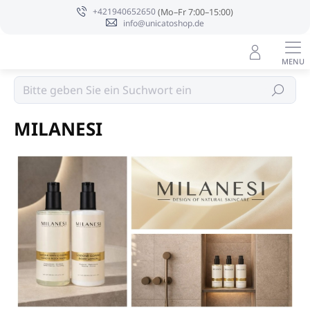
Zum
+421940652650
Inhalt
info@unicatoshop.de
springen
Luxuriös und gebrandet
Suchen
MILANESI