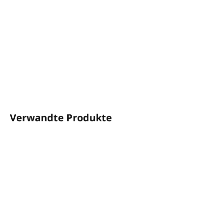
Kunststoffhalter für Pumpspender von GFL.
Passend für 380-ml- und 480-ml-Pumpspender.
DETAILLIERTE INFORMATIONEN
FRAGEN
ANSEHEN
Verwandte Produkte
AUF LAGER