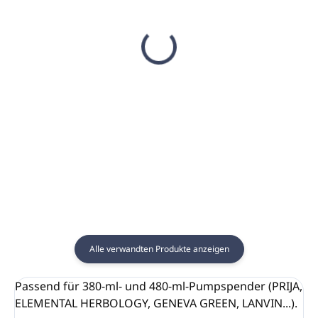
(38 ST)
AUF LAGER
(684 ST)
Cremiger Badeschaum
Haar- und Körpergel
PRIJA 380ml
mit Ginseng PRIJA
(Pumpspender)
380ml (Pumpspender)
€9,44
€6,48
€7,67 ohne MwSt.
€5,27 ohne MwSt.
In den Warenkorb
In den Warenkorb
Alle verwandten Produkte anzeigen
Passend für 380-ml- und 480-ml-Pumpspender (PRIJA,
ELEMENTAL HERBOLOGY, GENEVA GREEN, LANVIN...).