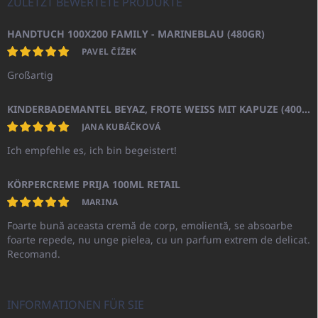
ZULETZT BEWERTETE PRODUKTE
HANDTUCH 100X200 FAMILY - MARINEBLAU (480GR)
PAVEL ČÍŽEK
Großartig
KINDERBADEMANTEL BEYAZ, FROTE WEISS MIT KAPUZE (400GR)
JANA KUBÁČKOVÁ
Ich empfehle es, ich bin begeistert!
KÖRPERCREME PRIJA 100ML RETAIL
MARINA
Foarte bună aceasta cremă de corp, emolientă, se absoarbe
foarte repede, nu unge pielea, cu un parfum extrem de delicat.
Recomand.
INFORMATIONEN FÜR SIE