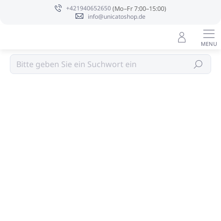
Zum
+421940652650
Inhalt
info@unicatoshop.de
springen
Hotelkosmetik
Suchen
Bewertungsdetails
Nicht bewertet