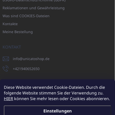
Reklamationen und Gewährleistung
Was sind COOKIES-Dateien
Kontakte
Meine Bestellung
KONTAKT
info
@
unicatoshop.de
+421940652650
Diese Website verwendet Cookie-Dateien. Durch die
folgende Website stimmen Sie der Verwendung zu.
UNICATO.sk
UNICATOshop.cz
UNICATO.at
UNICATO.hu
HIER
können Sie mehr lesen oder Cookies abonnieren.
UNICATOshop.pl
Einstellungen