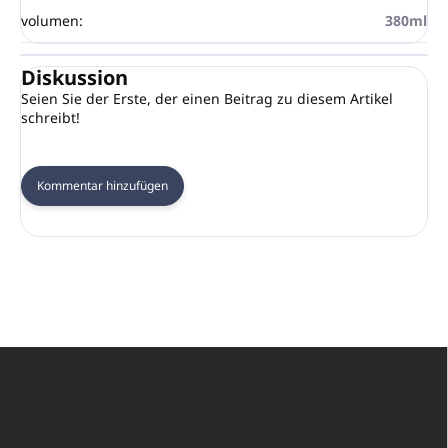
volumen
:
380ml
Diskussion
Seien Sie der Erste, der einen Beitrag zu diesem Artikel
schreibt!
Kommentar hinzufügen
F
u
ß
z
e