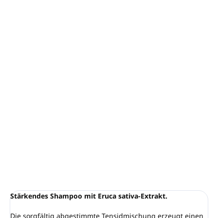
−
+
In den Warenkorb
Shampoo mit Eruca Sativa 380 ml
Inhalt: 380 ml
RETAIL PRODUKT – für den Einzelhandel bestimmt
Ohne Alkohol, Vaseline, Silikon, EDTA und BHT
Nickelgetestet
VEGAN
Dieses Kosmetikprodukt wird zu 100 % in Italien
hergestellt
DETAILLIERTE INFORMATIONEN
FRAGEN
ANSEHEN
Stärkendes Shampoo mit Eruca sativa-Extrakt.
Die sorgfältig abgestimmte Tensidmischung erzeugt einen