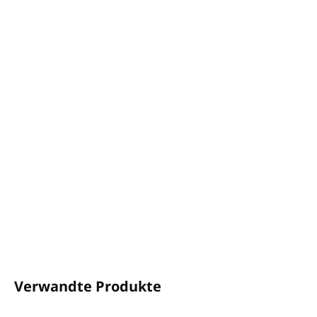
−
+
In den Warenkorb
Dermatologisch getestet
Volumen: 380 ml
Ohne Alkohol, ohne Vaseline, ohne Silikone, ohne
EDTA, ohne BHT
Auf Nickel getestet
VEGAN
Dieses Kosmetikprodukt wird zu 100 % in Italien
hergestellt
DETAILLIERTE INFORMATIONEN
FRAGEN
ANSEHEN
Verwandte Produkte