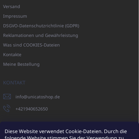
Versand
Impressum
DSGVO-Datenschutzrichtlinie (GDPR)
Reklamationen und Gewährleistung
Was sind COOKIES-Dateien
Kontakte
Meine Bestellung
KONTAKT
info
@
unicatoshop.de
+421940652650
Diese Website verwendet Cookie-Dateien. Durch die
folgende Website stimmen Sie der Verwendung zu.
UNICATO.sk
UNICATOshop.cz
UNICATO.at
UNICATO.hu