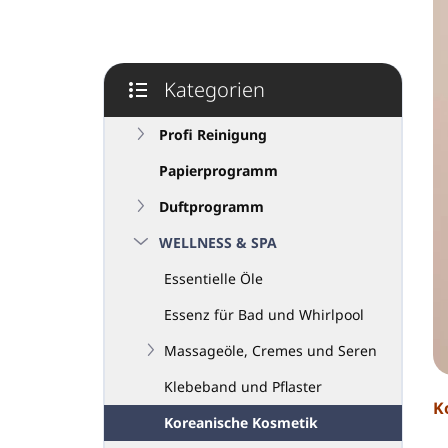
e
i
s
t
Kategorien
e
Kategorien
überspringen
Profi Reinigung
Papierprogramm
Duftprogramm
WELLNESS & SPA
Essentielle Öle
Essenz für Bad und Whirlpool
Massageöle, Cremes und Seren
Klebeband und Pflaster
K
Koreanische Kosmetik