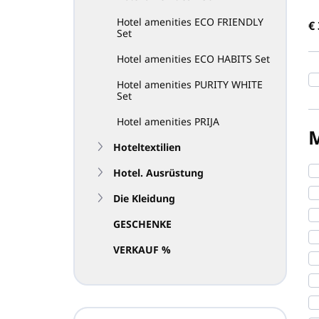
r
Hotel amenities ECO FRIENDLY
€
t
Set
i
e
Hotel amenities ECO HABITS Set
r
Hotel amenities PURITY WHITE
u
Set
n
g
Hotel amenities PRIJA
Hoteltextilien
Hotel. Ausrüstung
Die Kleidung
GESCHENKE
VERKAUF %