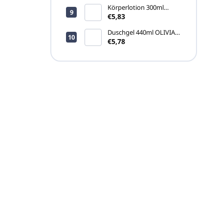
o
Körperlotion 300ml
d
ARGAN SOURCE
€5,83
u
(Pumpspender)
k
Duschgel 440ml OLIVIA
(Pumpspender
€5,78
t
INVISIBLE)
e