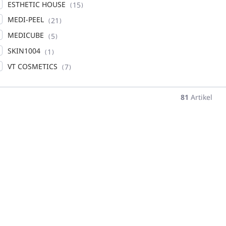
ESTHETIC HOUSE
15
MEDI-PEEL
21
MEDICUBE
5
SKIN1004
1
VT COSMETICS
7
81
Artikel
NEUHEIT
NEUHEIT
NEUH
ICOS825138
ICO342474
NICHT LAGERND
AUF LAGER