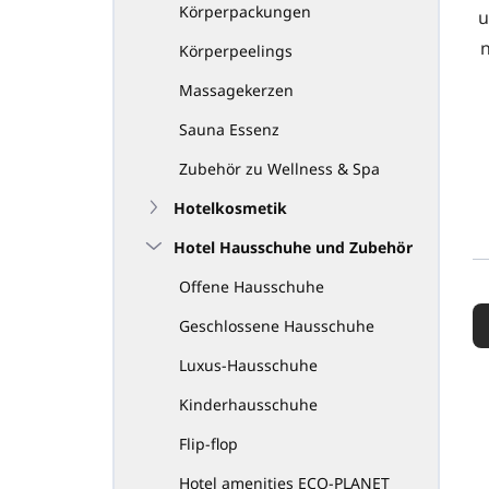
Körperpackungen
u
Körperpeelings
Massagekerzen
Sauna Essenz
Zubehör zu Wellness & Spa
Hotelkosmetik
Hotel Hausschuhe und Zubehör
Offene Hausschuhe
P
r
Geschlossene Hausschuhe
o
d
Luxus-Hausschuhe
u
Kinderhausschuhe
k
t
Flip-flop
s
o
Hotel amenities ECO-PLANET