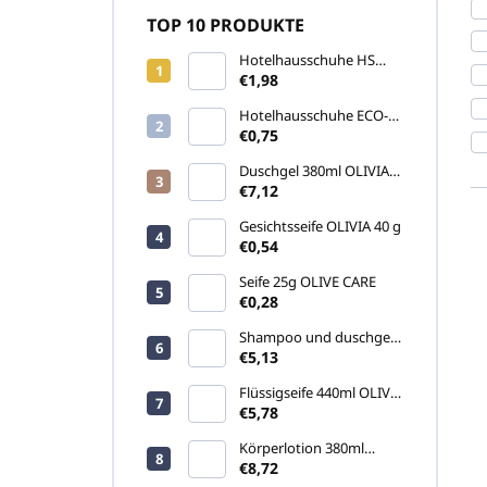
TOP 10 PRODUKTE
Hotelhausschuhe HS
STONE, geschlossene
€1,98
Spitze, Größe 29,5cm
Hotelhausschuhe ECO-
PLANET geschlossene
€0,75
Spitze 29,50 cm, 100 %
OHNE Kunststoffe
Duschgel 380ml OLIVIA
THINKS (Pumpspender
€7,12
MAGNET)
Gesichtsseife OLIVIA 40 g
€0,54
L
i
Seife 25g OLIVE CARE
s
€0,28
t
Shampoo und duschgel
e
300ml ARGAN SOURCE
€5,13
d
(Pumpspender)
e
Flüssigseife 440ml OLIVIA
(Pumpspender
€5,78
r
INVISIBLE)
P
Körperlotion 380ml
r
OLIVIA THINKS
€8,72
(Pumpspender MAGNET)