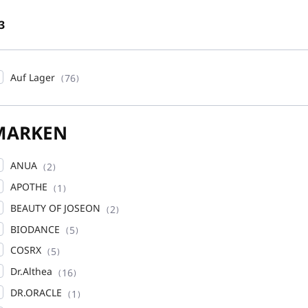
3
Auf Lager
76
MARKEN
ANUA
2
APOTHE
1
BEAUTY OF JOSEON
2
BIODANCE
5
COSRX
5
Dr.Althea
16
DR.ORACLE
1