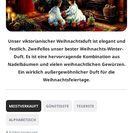
Unser viktorianischer Weihnachtsduft ist elegant und
festlich. Zweifellos unser bester Weihnachts-Winter-
Duft. Es ist eine hervorragende Kombination aus
Nadelbäumen und vielen weihnachtlichen Gewürzen.
Ein wirklich außergewöhnlicher Duft für die
Weihnachtsfeiertage.
P
r
MEISTVERKAUFT
GÜNSTIGSTE
TEUERSTE
o
d
ALPHABETISCH
u
k
4
Artikel insgesamt