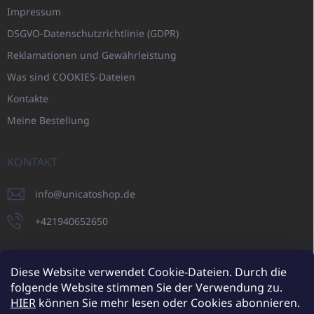
Impressum
DSGVO-Datenschutzrichtlinie (GDPR)
Reklamationen und Gewährleistung
Was sind COOKIES-Dateien
Kontakte
Meine Bestellung
KONTAKT
info
@
unicatoshop.de
+421940652650
Diese Website verwendet Cookie-Dateien. Durch die
folgende Website stimmen Sie der Verwendung zu.
UNICATO.sk
UNICATOshop.cz
UNICATO.at
UNICATO.hu
HIER
können Sie mehr lesen oder Cookies abonnieren.
UNICATOshop.pl