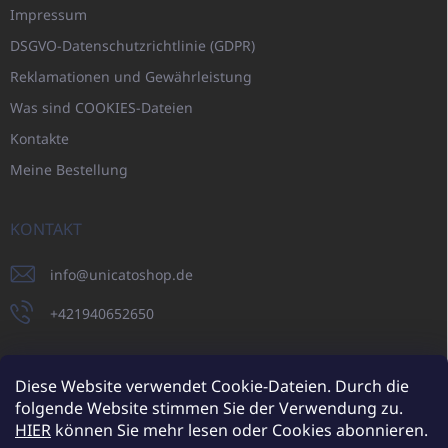
Impressum
DSGVO-Datenschutzrichtlinie (GDPR)
Reklamationen und Gewährleistung
Was sind COOKIES-Dateien
Kontakte
Meine Bestellung
KONTAKT
info
@
unicatoshop.de
+421940652650
Diese Website verwendet Cookie-Dateien. Durch die
folgende Website stimmen Sie der Verwendung zu.
UNICATO.sk
UNICATOshop.cz
UNICATO.at
UNICATO.hu
HIER
können Sie mehr lesen oder Cookies abonnieren.
UNICATOshop.pl