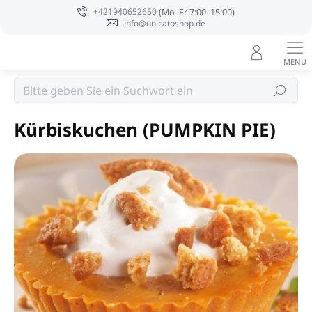
Zum
+421940652650
Inhalt
info@unicatoshop.de
springen
Sojakerzen PURE INTEGRITY USA
Suchen
Kürbiskuchen (PUMPKIN PIE)