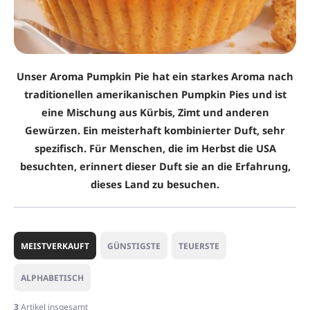
Unser Aroma Pumpkin Pie hat ein starkes Aroma nach
traditionellen amerikanischen Pumpkin Pies und ist
eine Mischung aus Kürbis, Zimt und anderen
Gewürzen. Ein meisterhaft kombinierter Duft, sehr
spezifisch. Für Menschen, die im Herbst die USA
besuchten, erinnert dieser Duft sie an die Erfahrung,
dieses Land zu besuchen.
P
r
MEISTVERKAUFT
GÜNSTIGSTE
TEUERSTE
o
d
ALPHABETISCH
u
k
3
Artikel insgesamt