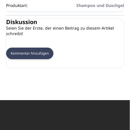
Produktart
:
Shampoo und Duschgel
Diskussion
Seien Sie der Erste, der einen Beitrag zu diesem Artikel
schreibt!
Kommentar hinzufügen
F
u
ß
z
e