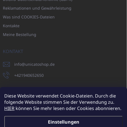
Reklamationen und Gewährleistung
Was sind COOKIES-Dateien
Kontakte
Meine Bestellung
KONTAKT
info
@
unicatoshop.de
+421940652650
Diese Website verwendet Cookie-Dateien. Durch die
folgende Website stimmen Sie der Verwendung zu.
UNICATO.sk
UNICATOshop.cz
UNICATO.at
UNICATO.hu
HIER
können Sie mehr lesen oder Cookies abonnieren.
UNICATOshop.pl
Einstellungen