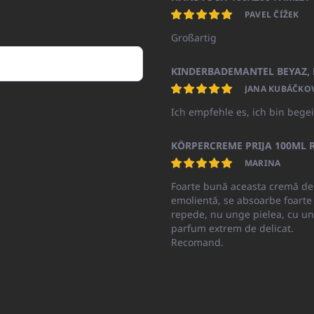
PAVEL ČÍŽEK
Großartig
JANA KUBÁČKO
Ich empfehle es, ich bin begei
KÖRPERCREME PRIJA 100ML R
MARINA
Foarte bună aceasta cremă de
emolientă, se absoarbe foarte
repede, nu unge pielea, cu un
parfum extrem de delicat.
Recomand.