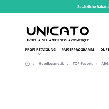
Zusätzliche Rabatt
Zum
Inhalt
springen
PROFI REINIGUNG
PAPIERPROGRAMM
DUF
Startseite
Hotelkosmetik
TOP-Favorit
ARG
Nicht bewertet
Bewertungsdetails