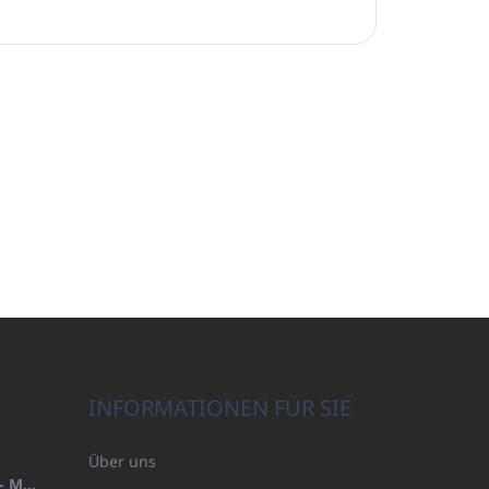
INFORMATIONEN FÜR SIE
Über uns
HANDTUCH 100X200 FAMILY - MARINEBLAU (480GR)