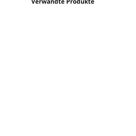
Verwandte Produkte
026BH010501
AUF LAGER
(115 ST)
Haar-, Körper- und
Ha
Handgel 300ml HAVANA
HA
(Pumpspender)
€3
€3,96
€3,
€3,22 ohne MwSt.
In den Warenkorb