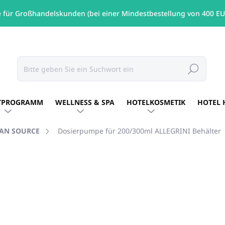
e für Großhandelskunden (bei einer Mindestbestellung von 400 EU
Suchen
TPROGRAMM
WELLNESS & SPA
HOTELKOSMETIK
HOTEL 
AN SOURCE
Dosierpumpe für 200/300ml ALLEGRINI Behälter
MARKE:
ALLEGRINI ITALY
€1,06
/ St
€0,86 ohne MwSt.
Verkaufspreis:
Variante wählen