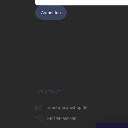
Anmelden
KONTAKT
info
@
unicatoshop.de
+421940652650