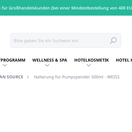
e für Großhandelskunden (bei einer Mindestbestellung von 400 EU
Suchen
TPROGRAMM
WELLNESS & SPA
HOTELKOSMETIK
HOTEL 
AN SOURCE
Halterung für Pumpspender 500ml - WEISS
MARKE:
ALLEGRINI ITALY
€8,06
/ St
€6,55 ohne MwSt.
Verkaufspreis:
AUF LAGER
(14 ST)