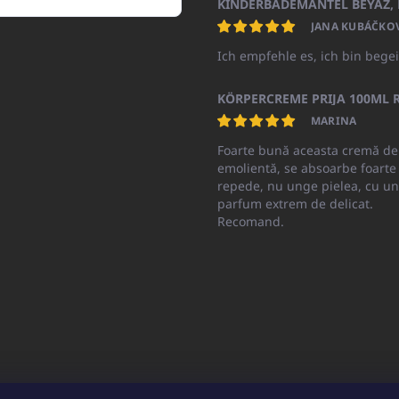
JANA KUBÁČKO
Ich empfehle es, ich bin begei
KÖRPERCREME PRIJA 100ML R
MARINA
Foarte bună aceasta cremă de
emolientă, se absoarbe foarte
repede, nu unge pielea, cu un
parfum extrem de delicat.
Recomand.