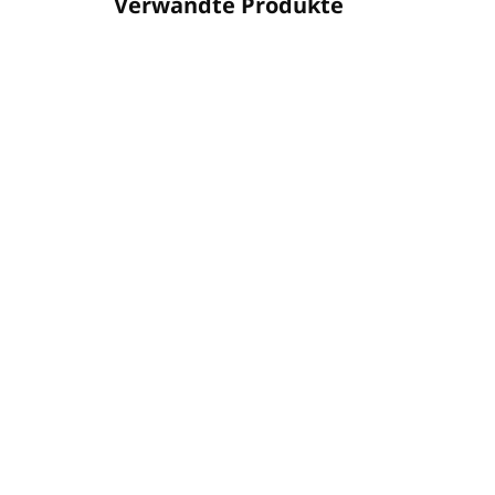
Verwandte Produkte
026BH028701
FÜR BESTELLEN
Shampoo und Duschgel
500ml KARITÉ
Sh
(Pumpspender)
50
€7,64
(P
€6
€6,21 ohne MwSt.
€5,
Detail