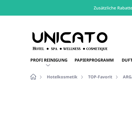
Zusätzliche Rabatt
Zum
Inhalt
springen
PROFI REINIGUNG
PAPIERPROGRAMM
DUF
Startseite
Hotelkosmetik
TOP-Favorit
ARG
Nicht bewertet
Bewertungsdetails