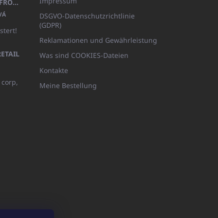
Impressum
KINDERBADEMANTEL BEYAZ, FROTE WEISS MIT KAPUZE (400GR)
VÁ
DSGVO-Datenschutzrichtlinie
(GDPR)
stert!
Reklamationen und Gewährleistung
ETAIL
Was sind COOKIES-Dateien
Kontakte
 corp,
Meine Bestellung