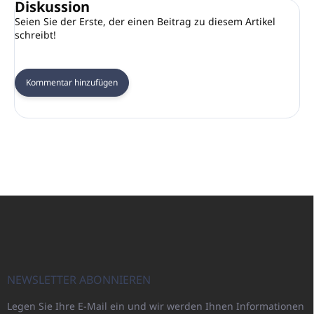
Diskussion
Seien Sie der Erste, der einen Beitrag zu diesem Artikel
schreibt!
Kommentar hinzufügen
F
u
ß
z
e
i
NEWSLETTER ABONNIEREN
l
Legen Sie Ihre E-Mail ein und wir werden Ihnen Informationen
e