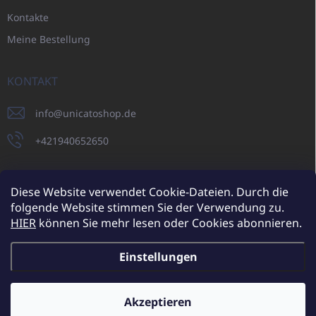
Kontakte
Meine Bestellung
KONTAKT
info
@
unicatoshop.de
+421940652650
Diese Website verwendet Cookie-Dateien. Durch die
folgende Website stimmen Sie der Verwendung zu.
UNICATO.sk
UNICATOshop.cz
UNICATO.at
UNICATO.hu
HIER
können Sie mehr lesen oder Cookies abonnieren.
UNICATOshop.pl
Einstellungen
Copyright 2026
UNICATOshop.de
. Alle Rechte vorbehalten.
Cookie-
Einstellungen ändern
Akzeptieren
Zusätzliche Rabatte für Großhandelskunden (bei einer
Mindestbestellung von 400 EUR)
✕