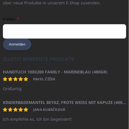
über neue Produkte in unserem E-Shop zusenden.
E-MAIL
Anmelden
ZULETZT BEWERTETE PRODUKTE
HANDTUCH 100X200 FAMILY - MARINEBLAU (480GR)
PAVEL ČÍŽEK
Großartig
KINDERBADEMANTEL BEYAZ, FROTE WEISS MIT KAPUZE (400GR)
JANA KUBÁČKOVÁ
Ich empfehle es, ich bin begeistert!