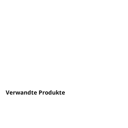
−
+
In den Warenkorb
Eine angenehme tropische Mischung
dieser beiden
fruchtigen Düfte
Volumen: 5L
Zum Verdünnen mit Wasser geeignet
Hergestellt in Großbritannien
DETAILLIERTE INFORMATIONEN
FRAGEN
ANSEHEN
Verwandte Produkte