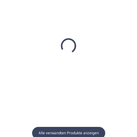
AUF LAGER
AUF LAGER
(9 STCK)
(42 ST)
Sauna Essenz 1L
Sauna Essenz 5L
ROZMARIN und
ERDBEERE MIT SAHNE -
ZITRONE
GAIA SPA
€17,65
€70,04
€14,35 ohne MwSt.
€56,94 ohne MwSt.
In den Warenkorb
In den Warenkorb
Alle verwandten Produkte anzeigen