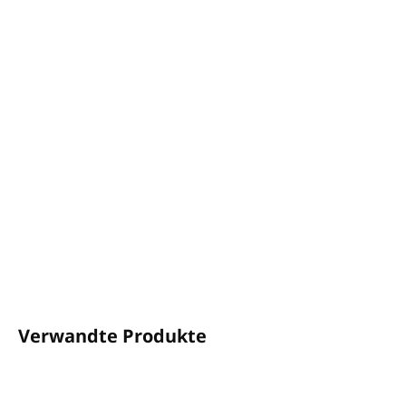
Sauna-Essenz Nordbirke - SCHUPP
Inhalt: 200 ml
Ein herrlich würziger Duft der endlosen nordischen
Landschaft
Erfrischt Körper und Geist, wirkt entspannend und
wohltuend
Natürliche Zusammensetzung ohne künstliche
Aromen und Schadstoffe
Hergestellt in Deutschland
DETAILLIERTE INFORMATIONEN
FRAGEN
ANSEHEN
Verwandte Produkte