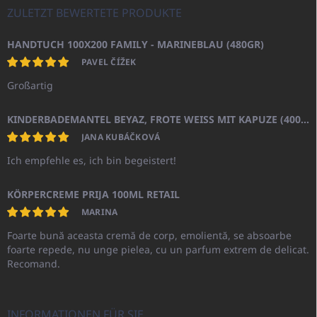
ZULETZT BEWERTETE PRODUKTE
HANDTUCH 100X200 FAMILY - MARINEBLAU (480GR)
PAVEL ČÍŽEK
Großartig
KINDERBADEMANTEL BEYAZ, FROTE WEISS MIT KAPUZE (400GR)
JANA KUBÁČKOVÁ
Ich empfehle es, ich bin begeistert!
KÖRPERCREME PRIJA 100ML RETAIL
MARINA
Foarte bună aceasta cremă de corp, emolientă, se absoarbe
foarte repede, nu unge pielea, cu un parfum extrem de delicat.
Recomand.
INFORMATIONEN FÜR SIE