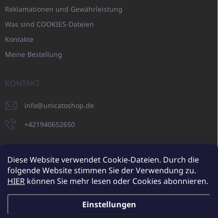
Reklamationen und Gewährleistung
Was sind COOKIES-Dateien
Kontakte
Meine Bestellung
KONTAKT
info
@
unicatoshop.de
+421940652650
Diese Website verwendet Cookie-Dateien. Durch die
folgende Website stimmen Sie der Verwendung zu.
UNICATO.sk
UNICATOshop.cz
UNICATO.at
UNICATO.hu
HIER
können Sie mehr lesen oder Cookies abonnieren.
UNICATOshop.pl
Einstellungen