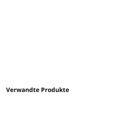
Der blumige Duft der Kamille wirkt entspannend,
baut Stress ab, hilft bei Schlaflosigkeit
Volumen: 1L
Zum Verdünnen mit Wasser geeignet
Hergestellt in Großbritannien
DETAILLIERTE INFORMATIONEN
FRAGEN
ANSEHEN
Verwandte Produkte