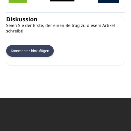
Diskussion
Seien Sie der Erste, der einen Beitrag zu diesem Artikel
schreibt!
Kommentar hinzufügen
F
u
ß
z
e