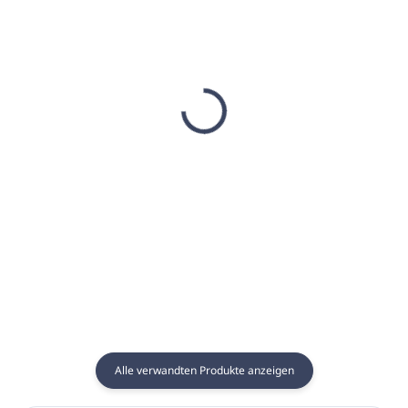
AUF LAGER
(6 ST)
AUF LAGER
(5 ST)
Sauna-Essenz 250ml
Sauna Essenz 1L
MORELLO-KIRSCHE -
WINTERGEWÜRZE -
GAIA SPA
GAIA SPA
€8,22
€17,65
€6,68 ohne MwSt.
€14,35 ohne MwSt.
In den Warenkorb
In den Warenkorb
Alle verwandten Produkte anzeigen