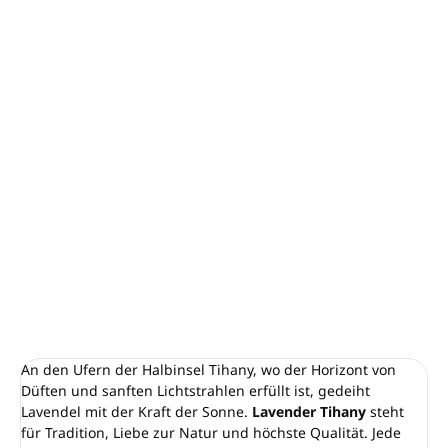
−
+
In den Warenkorb
Körpercreme LAVENDER TIHANY
Inhalt: 50 ml
Hochwertige Pflege, inspiriert von Natur und
Aromatherapie
VEGAN, FREI von Parabenen, PPG und Palmöl
Hergestellt in Ungarn
DETAILLIERTE INFORMATIONEN
FRAGEN
ANSEHEN
An den Ufern der Halbinsel Tihany, wo der Horizont von
Düften und sanften Lichtstrahlen erfüllt ist, gedeiht
Lavendel mit der Kraft der Sonne.
Lavender Tihany
steht
für Tradition, Liebe zur Natur und höchste Qualität. Jede