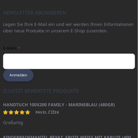
e
i
NEWSLETTER ABONNIEREN
l
Legen Sie Ihre E-Mail ein und wir werden Ihnen Informationen
e
über neue Produkte in unserem E-Shop zusenden.
E-MAIL
Anmelden
ZULETZT BEWERTETE PRODUKTE
HANDTUCH 100X200 FAMILY - MARINEBLAU (480GR)
PAVEL ČÍŽEK
Großartig
KINDERBADEMANTEL BEYAZ, FROTE WEISS MIT KAPUZE (400GR)