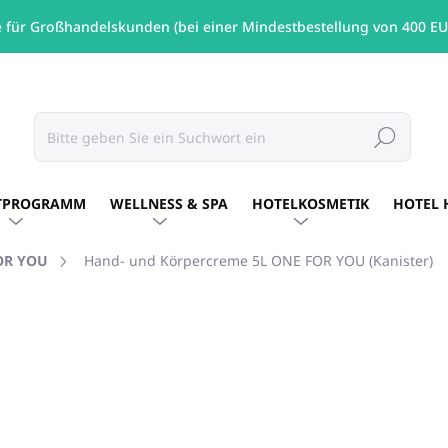
e für Großhandelskunden (bei einer Mindestbestellung von 400 EU
Suchen
TPROGRAMM
WELLNESS & SPA
HOTELKOSMETIK
HOTEL 
OR YOU
Hand- und Körpercreme 5L ONE FOR YOU (Kanister)
MARKE:
ONE FOR YOU
€41,15
/ St
€33,46 ohne MwSt.