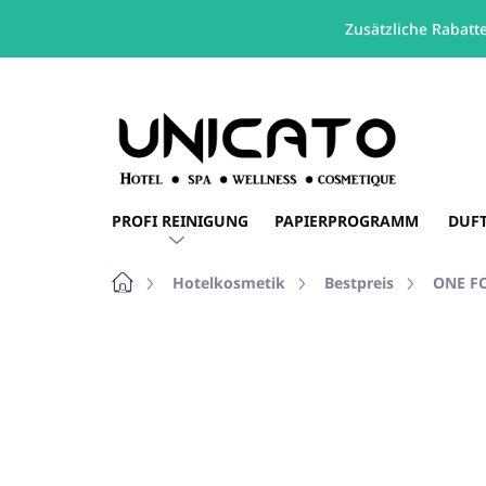
Zusätzliche Rabatt
Zum
Inhalt
springen
PROFI REINIGUNG
PAPIERPROGRAMM
DUF
Startseite
Hotelkosmetik
Bestpreis
ONE F
Nicht bewertet
Bewertungsdetails
NEUHEIT