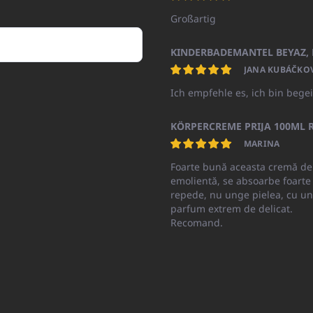
Großartig
JANA KUBÁČKO
Ich empfehle es, ich bin begei
KÖRPERCREME PRIJA 100ML R
MARINA
Foarte bună aceasta cremă de
emolientă, se absoarbe foarte
repede, nu unge pielea, cu un
parfum extrem de delicat.
Recomand.