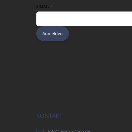
E-MAIL
Anmelden
KONTAKT
info
@
unicatoshop.de