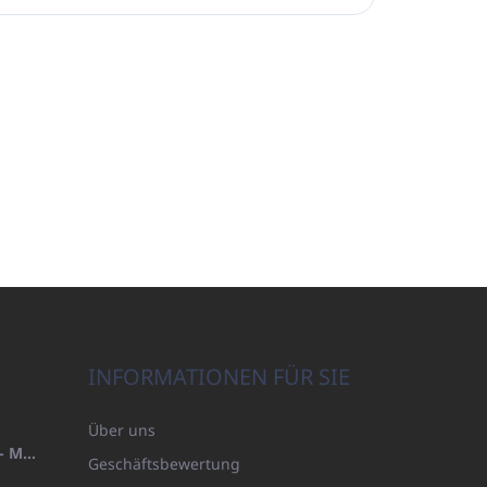
INFORMATIONEN FÜR SIE
Über uns
HANDTUCH 100X200 FAMILY - MARINEBLAU (480GR)
Geschäftsbewertung