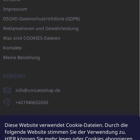
Impressum
DSGVO-Datenschutzrichtlinie (GDPR)
Reklamationen und Gewährleistung
Was sind COOKIES-Dateien
Kontakte
Meine Bestellung
KONTAKT
info
@
unicatoshop.de
+421940652650
Diese Website verwendet Cookie-Dateien. Durch die
folgende Website stimmen Sie der Verwendung zu.
UNICATO.sk
UNICATOshop.cz
UNICATO.at
UNICATO.hu
HIER
können Sie mehr lesen oder Cookies abonnieren.