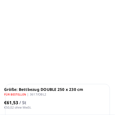
Variante wählen
Eine Sammlung von Satinbettwäsche
RASO SUPER
SILK
Material: 100 % gekämmte ägyptische Baumwolle,
Satin, TC400
Farbe weiß
Produktion: Griechenland
DETAILLIERTE INFORMATIONEN
FRAGEN
ANSEHEN
Größe: Bettbezug DOUBLE 250 x 230 cm
| 3617/OBL2
FÜR BESTELLEN
€61,53
/ St
€50,02 ohne MwSt.