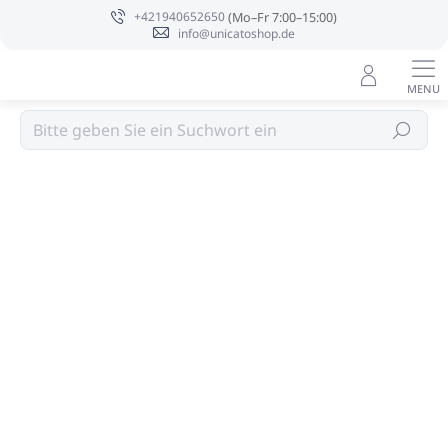
Zum
+421940652650
Inhalt
info@unicatoshop.de
springen
Autodüfte
Suchen
Bewertungsdetails
Nicht bewertet
NEUHEIT