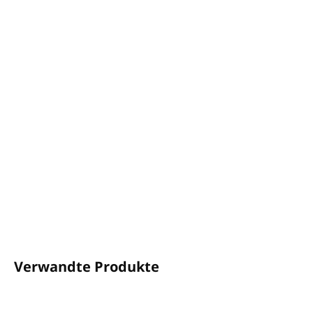
−
+
In den Warenkorb
Auto-Diffusor für ätherische Öle ENGELSFLÜGEL
Die Verpackung enthält
1 Diffusor und 10 Stk. Ersatz-
Einsätze
Material: Edelstahl, Filzringe
Größe:
Durchmesser 28 mm
Befestigungsart: Halterung für die Lüftungsgitter im
Auto
DETAILLIERTE INFORMATIONEN
FRAGEN
ANSEHEN
Verwandte Produkte
NEUHEIT
NEUHEIT