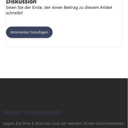
Diskussion
Seien Sie der Erste, der einen Beitrag zu diesem Artikel
schreibt!
Kommentar hinzufügen
F
u
ß
z
e
i
NEWSLETTER ABONNIEREN
l
Legen Sie Ihre E-Mail ein und wir werden Ihnen Informationen
e