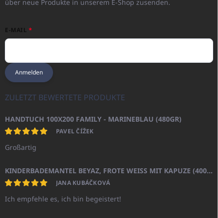
über neue Produkte in unserem E-Shop zusenden.
E-MAIL
Anmelden
ZULETZT BEWERTETE PRODUKTE
HANDTUCH 100X200 FAMILY - MARINEBLAU (480GR)
PAVEL ČÍŽEK
Großartig
KINDERBADEMANTEL BEYAZ, FROTE WEISS MIT KAPUZE (400GR)
JANA KUBÁČKOVÁ
Ich empfehle es, ich bin begeistert!