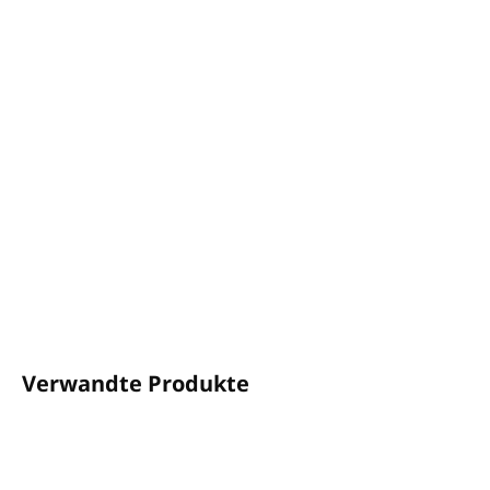
−
+
In den Warenkorb
Unser Jasminduft ist ein zarter Duft, ideal zum Entspannen.
Es weckt Euphorie und Optimismus, regt die Herztätigkeit
an und hilft bei Erkrankungen der oberen Atemwege. Es
wirkt als Antidepressivum und auch als Aphrodisiakum.
DETAILLIERTE INFORMATIONEN
FRAGEN
ANSEHEN
Verwandte Produkte