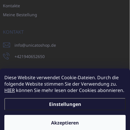
Kontakte
Meine Bestellung
KONTAKT
info
@
unicatoshop.de
+421940652650
Diese Website verwendet Cookie-Dateien. Durch die
folgende Website stimmen Sie der Verwendung zu.
UNICATO.sk
UNICATOshop.cz
UNICATO.at
UNICATO.hu
HIER
können Sie mehr lesen oder Cookies abonnieren.
UNICATOshop.pl
Einstellungen
Copyright 2026
UNICATOshop.de
. Alle Rechte vorbehalten.
Cookie-
Einstellungen ändern
Akzeptieren
Zusätzliche Rabatte für Großhandelskunden (bei einer
Mindestbestellung von 400 EUR)
✕
Erstellt von Shoptet