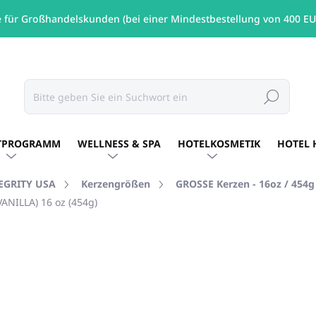
e für Großhandelskunden (bei einer Mindestbestellung von 400 EU
Suchen
TPROGRAMM
WELLNESS & SPA
HOTELKOSMETIK
HOTEL 
TEGRITY USA
Kerzengrößen
GROSSE Kerzen - 16oz / 454g
NILLA) 16 oz (454g)
MARKE:
PURE INTEGRITY USA
€26,60
/ St
€21,63 ohne MwSt.
Verkaufspreis:
NICHT LAGERND