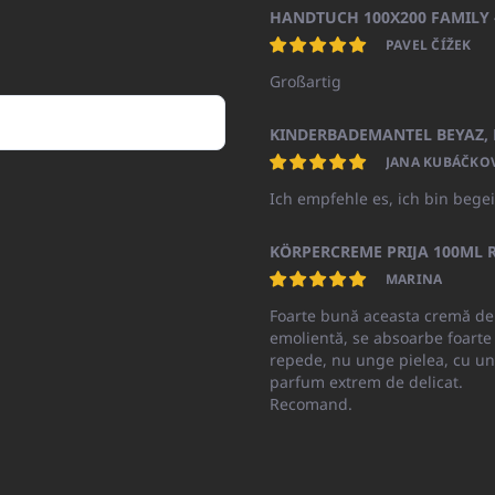
PAVEL ČÍŽEK
Großartig
JANA KUBÁČKO
Ich empfehle es, ich bin begei
KÖRPERCREME PRIJA 100ML R
MARINA
Foarte bună aceasta cremă de
emolientă, se absoarbe foarte
repede, nu unge pielea, cu un
parfum extrem de delicat.
Recomand.