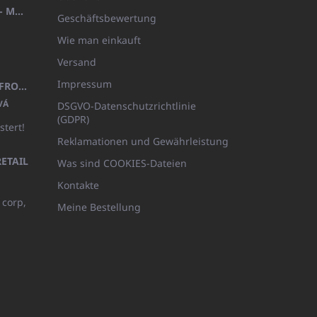
HANDTUCH 100X200 FAMILY - MARINEBLAU (480GR)
Geschäftsbewertung
Wie man einkauft
Versand
Impressum
KINDERBADEMANTEL BEYAZ, FROTE WEISS MIT KAPUZE (400GR)
VÁ
DSGVO-Datenschutzrichtlinie
(GDPR)
stert!
Reklamationen und Gewährleistung
ETAIL
Was sind COOKIES-Dateien
Kontakte
 corp,
Meine Bestellung