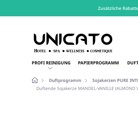
Zusätzliche Rabatt
Zum
Inhalt
springen
PROFI REINIGUNG
PAPIERPROGRAMM
DUF
Startseite
Duftprogramm
Sojakerzen PURE IN
Duftende Sojakerze MANDEL-VANILLE (ALMOND VA
Nicht bewertet
Bewertungsdetails