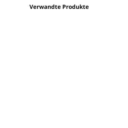
Verwandte Produkte
PUR16POHDO
AUF LAGER
(13 ST)
Duftende Sojakerze
Du
KOMFORT VON ZU HAUSE
HY
(COMFORTS OF HOME) 16
(45
oz (454g)
€26,60
€2
€21,63 ohne MwSt.
€21