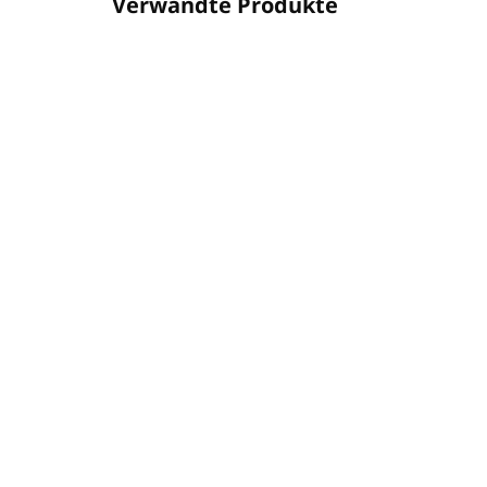
Verwandte Produkte
GAIASEMANGO250
AUF LAGER
(6 ST)
Sauna-Essenz 250ml
Sa
MANGO - GAIA SPA
MA
€8,22
€8
€6,68 ohne MwSt.
€6,
In den Warenkorb