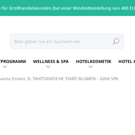
e für Großhandelskunden (bei einer Mindestbestellung von 400 EU
Suchen
TPROGRAMM
WELLNESS & SPA
HOTELKOSMETIK
HOTEL 
Sauna Essenz 5L TAHITIANISCHE TIARÉ-BLUMEN - GAIA SPA
MARKE:
GAIA SPA
€70,04
/ St
€56,94 ohne MwSt.
Verkaufspreis:
AUF LAGER
(14 ST)