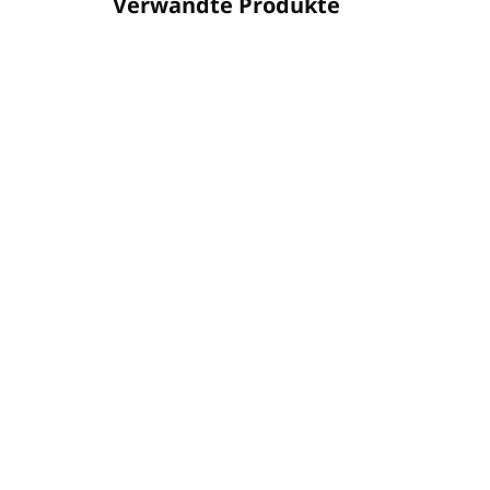
Verwandte Produkte
SALDS24
AUF LAGER
(46 ST)
Kochsalzlösung für 5L
Sa
Salzspender
LA
(Konzentration 20%)
GA
€44,13
€8
€35,88 ohne MwSt.
€6,
In den Warenkorb