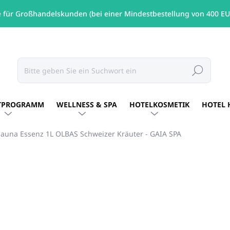
e für Großhandelskunden (bei einer Mindestbestellung von 400 EU
Suchen
TPROGRAMM
WELLNESS & SPA
HOTELKOSMETIK
HOTEL 
Sauna Essenz 1L OLBAS Schweizer Kräuter - GAIA SPA
MARKE:
GAIA SPA
€17,65
/ St
€14,35 ohne MwSt.
Verkaufspreis:
AUF LAGER
(4 ST)