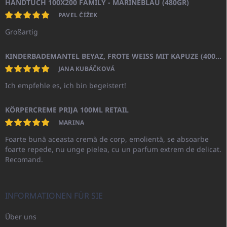
HANDTUCH 100X200 FAMILY - MARINEBLAU (480GR)
PAVEL ČÍŽEK
Großartig
KINDERBADEMANTEL BEYAZ, FROTE WEISS MIT KAPUZE (400GR)
JANA KUBÁČKOVÁ
Ich empfehle es, ich bin begeistert!
KÖRPERCREME PRIJA 100ML RETAIL
MARINA
Foarte bună aceasta cremă de corp, emolientă, se absoarbe
foarte repede, nu unge pielea, cu un parfum extrem de delicat.
Recomand.
INFORMATIONEN FÜR SIE
Über uns