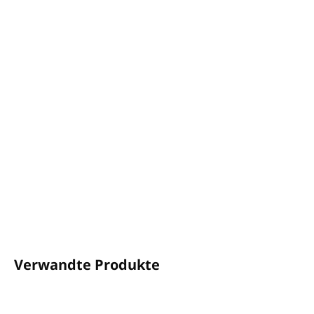
−
+
In den Warenkorb
Eine kühlende Kombination aus zwei typischen
Saunadüften
Großartig für die Atemwege.
Volumen: 1L
Zum Verdünnen mit Wasser konzipiert
Hergestellt in Großbritannien
DETAILLIERTE INFORMATIONEN
FRAGEN
ANSEHEN
Verwandte Produkte
NEUHEIT