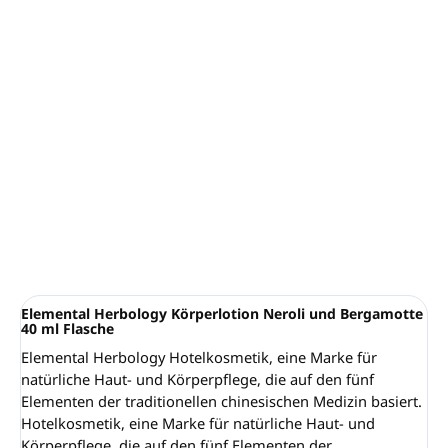
FREI von: Parabenen, Silikonen, Phenoxyethanol, GVO,
Nanopartikeln und Polyethylenglykol
enthält keine tierischen Partikel
Hergestellt und verpackt in Italien
Die gesamte Verpackung ist zu 100 % recycelbar
Packungseinheit: X Flacons 40 ml
Ausführung: Einzelpack
DETAILLIERTE INFORMATIONEN
FRAGEN
ANSEHEN
Elemental Herbology Körperlotion Neroli und Bergamotte
40 ml Flasche
Elemental Herbology Hotelkosmetik, eine Marke für
natürliche Haut- und Körperpflege, die auf den fünf
Elementen der traditionellen chinesischen Medizin basiert.
Hotelkosmetik, eine Marke für natürliche Haut- und
Körperpflege, die auf den fünf Elementen der