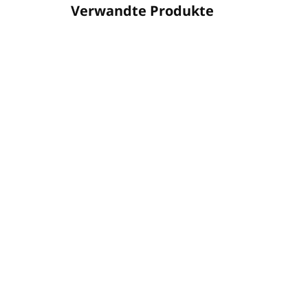
Verwandte Produkte
PA8050001
AUF LAGER
(112 ST)
Halter INVISIBLE für
Sch
Pumpspender
Kl
(Kunststoff, schwarz)
€3
€9,23
€2,
€7,50 ohne MwSt.