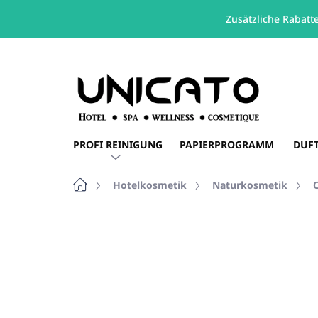
Zusätzliche Rabatt
Zum
Inhalt
springen
PROFI REINIGUNG
PAPIERPROGRAMM
DUF
Startseite
Hotelkosmetik
Naturkosmetik
2 Bewertungen
Bewertungsdetail