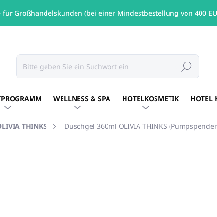
e für Großhandelskunden (bei einer Mindestbestellung von 400 EU
Suchen
TPROGRAMM
WELLNESS & SPA
HOTELKOSMETIK
HOTEL 
OLIVIA THINKS
Duschgel 360ml OLIVIA THINKS (Pumpspender 
s
MARKE:
OLIVIA THINKS
€6,76
/ Stck
€5,50 ohne MwSt.
Verkaufspreis:
AUF LAGER
(150 STCK)