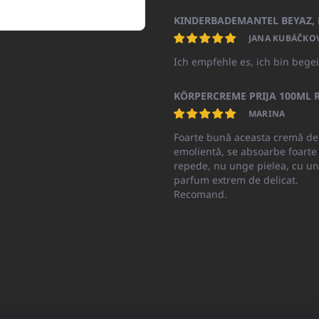
JANA KUBÁČKO
Ich empfehle es, ich bin begei
KÖRPERCREME PRIJA 100ML R
MARINA
Foarte bună aceasta cremă de
emolientă, se absoarbe foarte
repede, nu unge pielea, cu un
parfum extrem de delicat.
Recomand.