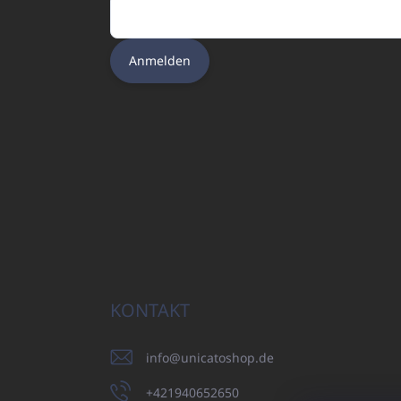
Anmelden
KONTAKT
info
@
unicatoshop.de
+421940652650