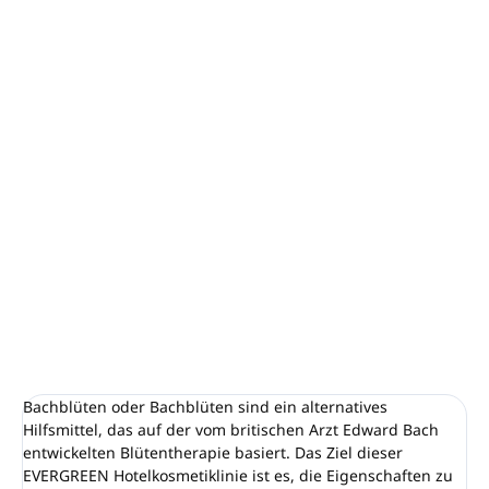
Mindestbestellmenge: 240 Stück (1 Karton)
40 ml Flasche mit Schraubverschluss.
Ein Rezept basierend auf der Blütentherapie des
britischen Arztes Edward Bach.
Eine Kosmetiklinie, die die Eigenschaften von Blumen
nutzt, um den Körper durch RESCUE REMEDY gut zu
unterstützen.
100 % in Italien hergestellt
DETAILLIERTE INFORMATIONEN
FRAGEN
ANSEHEN
Bachblüten oder Bachblüten sind ein alternatives
Hilfsmittel, das auf der vom britischen Arzt Edward Bach
entwickelten Blütentherapie basiert. Das Ziel dieser
EVERGREEN Hotelkosmetiklinie ist es, die Eigenschaften zu