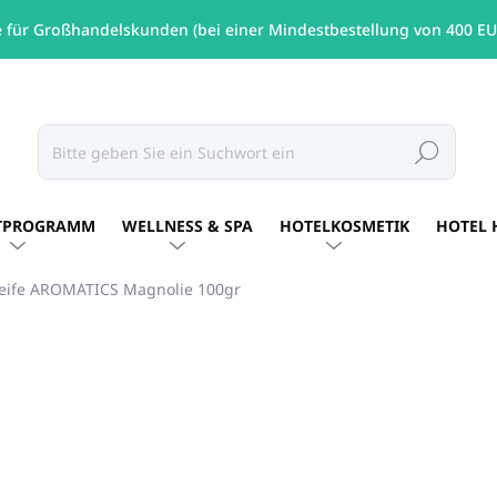
e für Großhandelskunden (bei einer Mindestbestellung von 400 EU
Suchen
TPROGRAMM
WELLNESS & SPA
HOTELKOSMETIK
HOTEL 
eife AROMATICS Magnolie 100gr
MARKE:
AROMATICS
€1,40
/ Stck
€1,14 ohne MwSt.
Verkaufspreis:
AUF LAGER
(29 STCK)