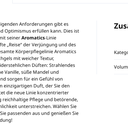
Zus
steigenden Anforderungen gibt es
nd Optimismus erfüllen kann. Dies ist
mit seiner
Aromatics
-Linie
fte „Reise“ der Verjüngung und des
esamte Körperpflegelinie Aromatics
Katego
hgels mit weicher Textur,
iderstehlichen Düften: Strahlendes
Volum
 Vanille, süße Mandel und
nd sorgen für ein Gefühl von
 einzigartigen Duft, der Sie den
tet die neue Linie konzentrierter
 reichhaltige Pflege und betörende,
lichkeit unterstreichen. Wählen Sie
r Sie passenden aus und genießen Sie
idung!