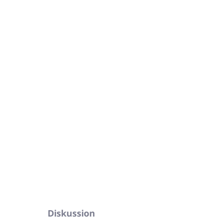
In den Warenkorb
nolie
 Magnolie
, die die Haut verjüngen, kombiniert
ohlgefühl
enland
FRAGEN
ANSEHEN
Diskussion