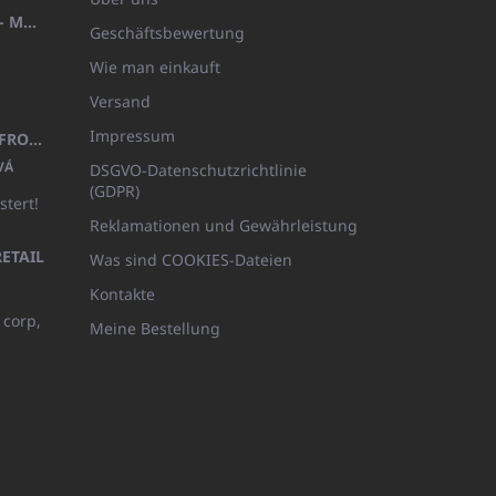
HANDTUCH 100X200 FAMILY - MARINEBLAU (480GR)
Geschäftsbewertung
Wie man einkauft
Versand
Impressum
KINDERBADEMANTEL BEYAZ, FROTE WEISS MIT KAPUZE (400GR)
VÁ
DSGVO-Datenschutzrichtlinie
(GDPR)
stert!
Reklamationen und Gewährleistung
ETAIL
Was sind COOKIES-Dateien
Kontakte
 corp,
Meine Bestellung