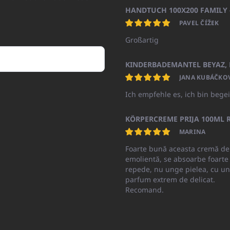
PAVEL ČÍŽEK
Großartig
JANA KUBÁČKO
Ich empfehle es, ich bin begei
KÖRPERCREME PRIJA 100ML R
MARINA
Foarte bună aceasta cremă de
emolientă, se absoarbe foarte
repede, nu unge pielea, cu un
parfum extrem de delicat.
Recomand.