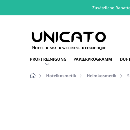
Zusätzliche Rabatt
Zum
Inhalt
springen
PROFI REINIGUNG
PAPIERPROGRAMM
DUF
Startseite
Hotelkosmetik
Heimkosmetik
S
Nicht bewertet
Bewertungsdetails