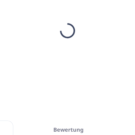
−
+
Seife AROMATICS Mag
Gewicht: 100gr
Frühlingsnoten der
mit einem frischen W
Hergestellt in Griech
DETAILLIERTE INFORMATIONEN
Bewertung