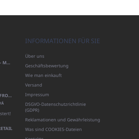
INFORMATIONEN FÜR SIE
Über uns
HANDTUCH 100X200 FAMILY - MARINEBLAU (480GR)
Geschäftsbewertung
Wie man einkauft
Versand
Impressum
KINDERBADEMANTEL BEYAZ, FROTE WEISS MIT KAPUZE (400GR)
VÁ
DSGVO-Datenschutzrichtlinie
(GDPR)
stert!
Reklamationen und Gewährleistung
ETAIL
Was sind COOKIES-Dateien
Kontakte