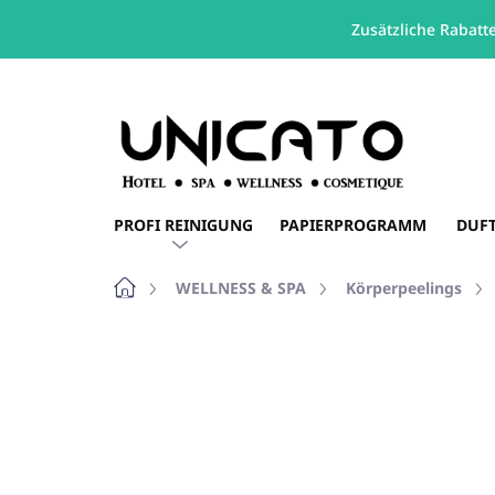
Zusätzliche Rabatt
Zum
Inhalt
springen
PROFI REINIGUNG
PAPIERPROGRAMM
DUF
Startseite
WELLNESS & SPA
Körperpeelings
Nicht bewertet
Bewertungsdetails