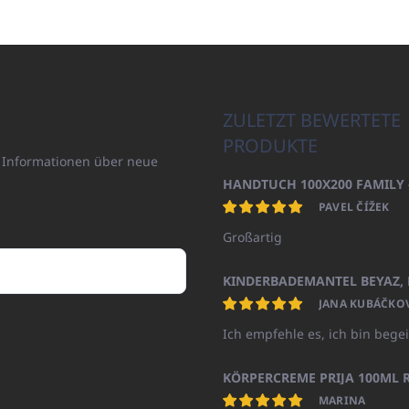
ZULETZT BEWERTETE
PRODUKTE
n Informationen über neue
PAVEL ČÍŽEK
Großartig
JANA KUBÁČKO
Ich empfehle es, ich bin begei
KÖRPERCREME PRIJA 100ML R
MARINA