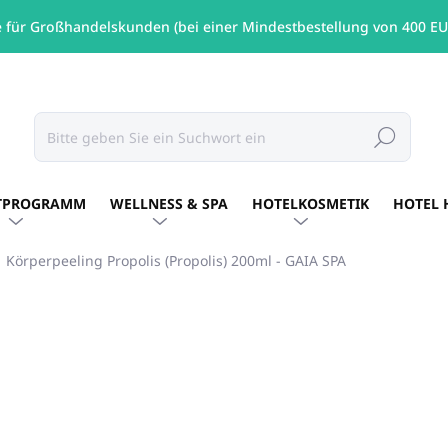
e für Großhandelskunden (bei einer Mindestbestellung von 400 EU
Suchen
TPROGRAMM
WELLNESS & SPA
HOTELKOSMETIK
HOTEL 
Körperpeeling Propolis (Propolis) 200ml - GAIA SPA
MARKE:
GAIA SPA
€11,23
/ St
€9,13 ohne MwSt.
Verkaufspreis:
AUF LAGER
(2 ST)