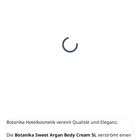
AUF LAGER
AUF LAGER
(35 ST)
(40 ST)
Körpercreme 300ml
Körpercreme 400ml
BOTANIKA (INVI 2V
BOTANIKA (MAGIC 2V
Pumpspender)
Pumpspender)
€6,34
€7,80
€5,15 ohne MwSt.
€6,34 ohne MwSt.
In den Warenkorb
In den Warenkorb
Botanika Hotelkosmetik vereint Qualität und Eleganz.
Die
Botanika Sweet Argan Body Cream 5L
verströmt einen