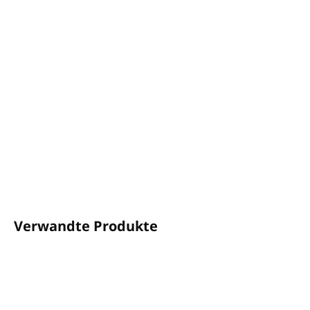
BOTANIKA Körpercreme-Dose Sweet Argan
Volumen:
5 l
Die Dose ist zum Nachfüllen von BOTANIKA-
Spendern geeignet.
Duft: Eisenkraut, Bergamotte, Vanille
Hergestellt ohne Parabene und Konservierungsstoffe
und nicht an Tieren getestet
Hergestellt in der EU
DETAILLIERTE INFORMATIONEN
FRAGEN
ANSEHEN
Verwandte Produkte