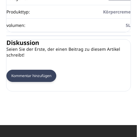
Produkttyp
:
Körpercreme
volumen
:
5L
Diskussion
Seien Sie der Erste, der einen Beitrag zu diesem Artikel
schreibt!
Kommentar hinzufügen
F
u