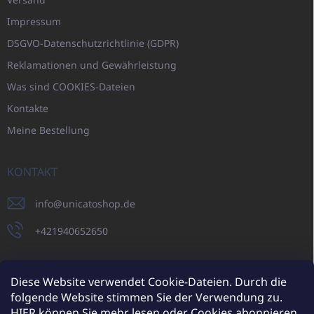
Impressum
DSGVO-Datenschutzrichtlinie (GDPR)
Reklamationen und Gewährleistung
Was sind COOKIES-Dateien
Kontakte
Meine Bestellung
KONTAKT
info
@
unicatoshop.de
+421940652650
Diese Website verwendet Cookie-Dateien. Durch die
folgende Website stimmen Sie der Verwendung zu.
UNICATO.sk
UNICATOshop.cz
UNICATO.at
UNICATO.hu
HIER
können Sie mehr lesen oder Cookies abonnieren.