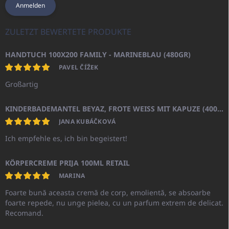
Anmelden
ZULETZT BEWERTETE PRODUKTE
HANDTUCH 100X200 FAMILY - MARINEBLAU (480GR)
PAVEL ČÍŽEK
Großartig
KINDERBADEMANTEL BEYAZ, FROTE WEISS MIT KAPUZE (400GR)
JANA KUBÁČKOVÁ
Ich empfehle es, ich bin begeistert!
KÖRPERCREME PRIJA 100ML RETAIL
MARINA
Foarte bună aceasta cremă de corp, emolientă, se absoarbe
foarte repede, nu unge pielea, cu un parfum extrem de delicat.
Recomand.