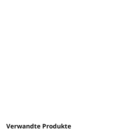
−
+
In den Warenkorb
Duschgel BOTANIKA
Inhalt:
400 ml
Der Spender passt in den
MAGIC 2V
Halter
Duft: Eisenkraut und Bergamotte
Ohne Parabene und Konservierungsstoffe und
tierversuchsfrei
Hergestellt in der EU
DETAILLIERTE INFORMATIONEN
FRAGEN
ANSEHEN
Verwandte Produkte