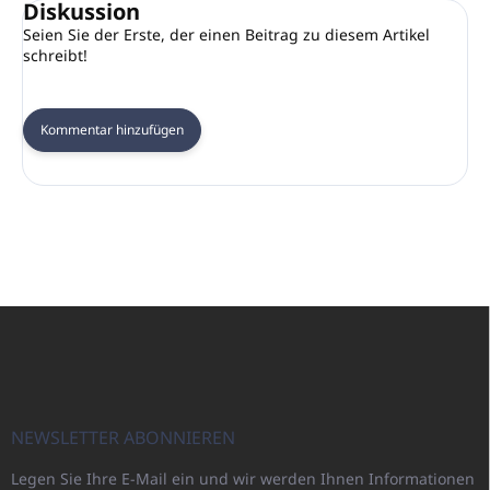
Diskussion
Seien Sie der Erste, der einen Beitrag zu diesem Artikel
schreibt!
Kommentar hinzufügen
F
u
ß
z
e
i
NEWSLETTER ABONNIEREN
l
Legen Sie Ihre E-Mail ein und wir werden Ihnen Informationen
e