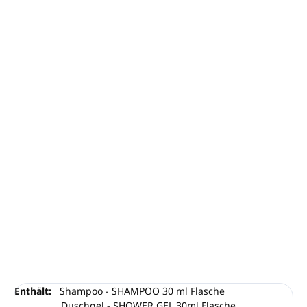
−
+
In den Warenkorb
Anzahl der Teile im Paket: 60
Ein Set speziell für die Kleinen.
Zart duftende Kosmetik mit Extrakten aus Reis und
Malve.
100 % in Italien hergestellt, ohne Zusatz von
Parabenen, SLS, Farbstoffen und Silikonen.
Dermatologisch getestet.
100 % recycelte und sichere Verpackung.
DETAILLIERTE INFORMATIONEN
FRAGEN
ANSEHEN
Enthält:
Shampoo - SHAMPOO 30 ml Flasche
Duschgel - SHOWER GEL 30ml Flasche