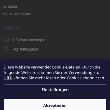
Kontakte
Meine Bestellung
KONTAKT
info
@
unicatoshop.de
+421940652650
Diese Website verwendet Cookie-Dateien. Durch die
folgende Website stimmen Sie der Verwendung zu.
UNICATO.sk
UNICATOshop.cz
UNICATO.at
UNICATO.hu
HIER
können Sie mehr lesen oder Cookies abonnieren.
UNICATOshop.pl
Einstellungen
Copyright 2026
UNICATOshop.de
. Alle Rechte vorbehalten.
Cookie-
Einstellungen ändern
Akzeptieren
Zusätzliche Rabatte für Großhandelskunden (bei einer
Mindestbestellung von 400 EUR)