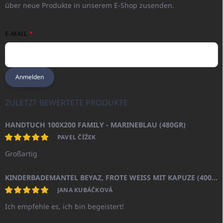
über neue Produkte in unserem E-Shop zusenden.
E-MAIL
Anmelden
ZULETZT BEWERTETE PRODUKTE
HANDTUCH 100X200 FAMILY - MARINEBLAU (480GR)
PAVEL ČÍŽEK
Großartig
KINDERBADEMANTEL BEYAZ, FROTE WEISS MIT KAPUZE (400GR)
JANA KUBÁČKOVÁ
Ich empfehle es, ich bin begeistert!