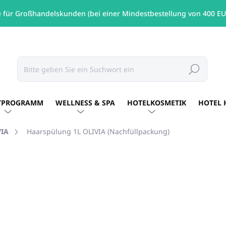
e für Großhandelskunden (bei einer Mindestbestellung von 400 EU
Suchen
TPROGRAMM
WELLNESS & SPA
HOTELKOSMETIK
HOTEL 
VIA
Haarspülung 1L OLIVIA (Nachfüllpackung)
MARKE:
OLIVIA
€11,46
/ St
€9,32 ohne MwSt.
Verkaufspreis:
AUF LAGER
(20 ST)