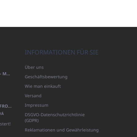
INFORMATIONEN FÜR SIE
Über uns
HANDTUCH 100X200 FAMILY - MARINEBLAU (480GR)
Geschäftsbewertung
Wie man einkauft
Versand
Impressum
KINDERBADEMANTEL BEYAZ, FROTE WEISS MIT KAPUZE (400GR)
VÁ
DSGVO-Datenschutzrichtlinie
(GDPR)
stert!
Reklamationen und Gewährleistung