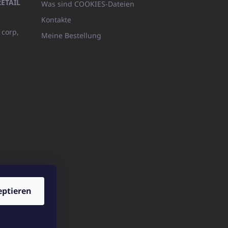
ETAIL
Was sind COOKIES-Dateien
Kontakte
 corp,
Meine Bestellung
eptieren
p.pl