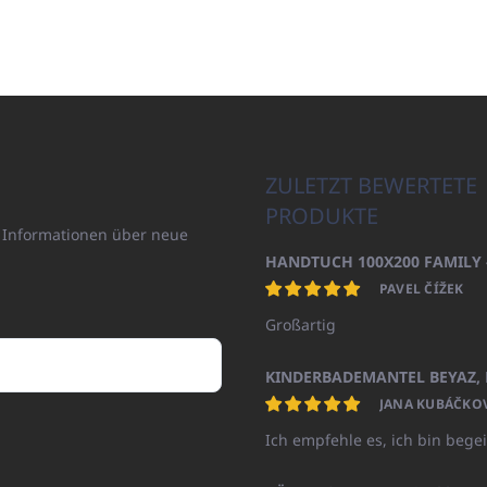
ZULETZT BEWERTETE
PRODUKTE
n Informationen über neue
PAVEL ČÍŽEK
Großartig
JANA KUBÁČKO
Ich empfehle es, ich bin begei