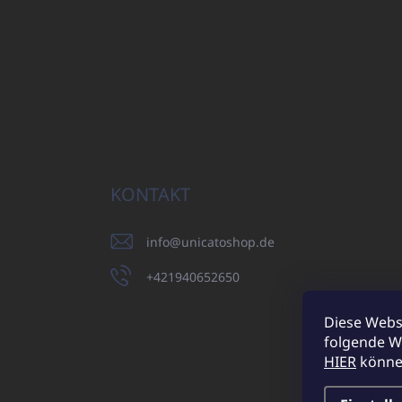
KONTAKT
info
@
unicatoshop.de
+421940652650
Diese Webs
folgende W
UNI
HIER
können