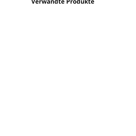
Verwandte Produkte
PA7356012
AUF LAGER
(35 ST)
Haarspülung 400ml
Con
OLIVIA (Pumpspender
OL
MAGNET)
INV
€9,31
€6
€7,57 ohne MwSt.
€5,
In den Warenkorb