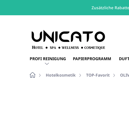
Zusätzliche Rabatt
Zum
Inhalt
springen
PROFI REINIGUNG
PAPIERPROGRAMM
DUF
Startseite
Hotelkosmetik
TOP-Favorit
OLI
Nicht bewertet
Bewertungsdetails