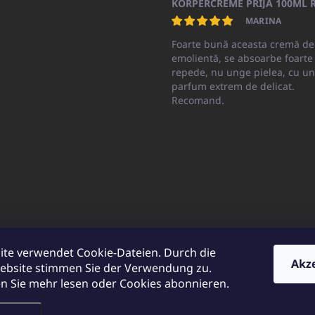
KÖRPERCREME PRIJA 100ML R
MARINA
Foarte bună aceasta cremă de
emolientă, se absoarbe foarte
repede, nu unge pielea, cu un
parfum extrem de delicat.
Recomand.
ite verwendet Cookie-Dateien. Durch die
Akz
ebsite stimmen Sie der Verwendung zu.
CATO.sk
UNICATOshop.cz
UNICATO.at
UNICATO.hu
UNICATOsho
 Sie mehr lesen oder Cookies abonnieren.