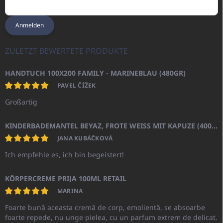
Anmelden
ZULETZT BEWERTETE PRODUKTE
HANDTUCH 100X200 FAMILY - MARINEBLAU (480GR)
PAVEL ČÍŽEK
Großartig
KINDERBADEMANTEL BEYAZ, FROTE WEISS MIT KAPUZE (400GR)
JANA KUBÁČKOVÁ
Ich empfehle es, ich bin begeistert!
KÖRPERCREME PRIJA 100ML RETAIL
MARINA
Foarte bună aceasta cremă de corp, emolientă, se absoarbe
foarte repede, nu unge pielea, cu un parfum extrem de delicat.