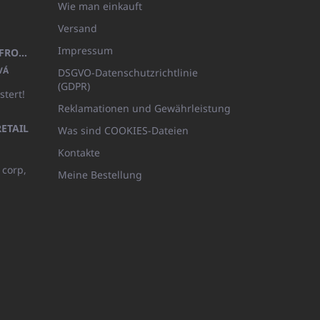
Wie man einkauft
Versand
Impressum
KINDERBADEMANTEL BEYAZ, FROTE WEISS MIT KAPUZE (400GR)
VÁ
DSGVO-Datenschutzrichtlinie
(GDPR)
stert!
Reklamationen und Gewährleistung
ETAIL
Was sind COOKIES-Dateien
Kontakte
 corp,
Meine Bestellung