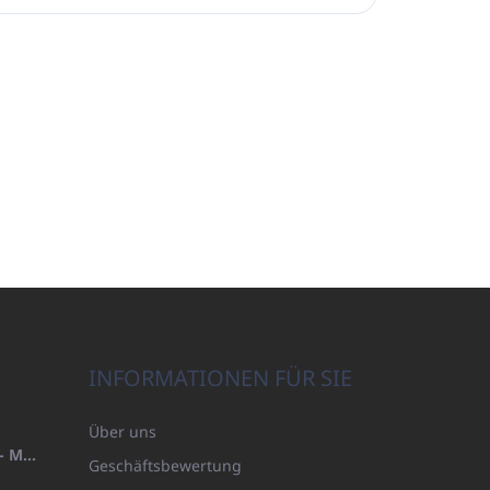
INFORMATIONEN FÜR SIE
Über uns
HANDTUCH 100X200 FAMILY - MARINEBLAU (480GR)
Geschäftsbewertung