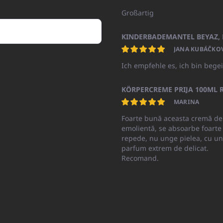
Großartig
JANA KUBÁČKO
Ich empfehle es, ich bin begei
KÖRPERCREME PRIJA 100ML R
MARINA
Foarte bună aceasta cremă de
emolientă, se absoarbe foarte
repede, nu unge pielea, cu un
parfum extrem de delicat.
Recomand.