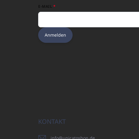
E-MAIL
Anmelden
KONTAKT
info
@
unicatoshop.de