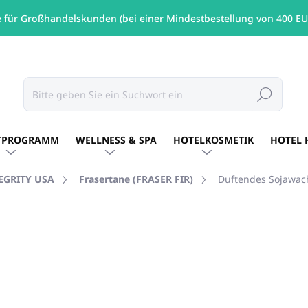
e für Großhandelskunden (bei einer Mindestbestellung von 400 EU
Suchen
TPROGRAMM
WELLNESS & SPA
HOTELKOSMETIK
HOTEL 
TEGRITY USA
Frasertane (FRASER FIR)
Duftendes Sojawach
MARKE:
PURE INTEGRITY USA
€5,94
/ St
€4,83 ohne MwSt.
Verkaufspreis:
FÜR BESTELLEN