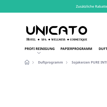
Zusätzliche Rabatt
Zum
Inhalt
springen
PROFI REINIGUNG
PAPIERPROGRAMM
DUF
Startseite
Duftprogramm
Sojakerzen PURE IN
Nicht bewertet
Bewertungsdetails