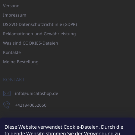
Versand
Impressum
DSGVO-Datenschutzrichtlinie (GDPR)
Reklamationen und Gewährleistung
Was sind COOKIES-Dateien
Kontakte
Meine Bestellung
KONTAKT
info
@
unicatoshop.de
+421940652650
Diese Website verwendet Cookie-Dateien. Durch die
folgende Website stimmen Sie der Verwendung zu.
UNICATO.sk
UNICATOshop.cz
UNICATO.at
UNICATO.hu