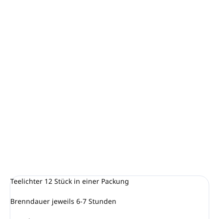
−
+
In den Warenkorb
Unser Aroma Heißer Apfelstrudel ist eine süße Kombination
aus Golden Delicious Äpfeln, säuerlichen grünen Äpfeln mit
Zimt gebacken und in einen leckeren Blätterteig gehüllt. Es
riecht nach erstaunlichen Bratäpfeln zusammen mit einer
Prise Zuckerguss, Zimt, Muskatnuss und anderen
Gewürzen. Ganz anders als unsere anderen Apfeldüfte und
ein echter Herbst- und Weihnachts-TOP-Seller
DETAILLIERTE INFORMATIONEN
FRAGEN
ANSEHEN
Teelichter 12 Stück in einer Packung
Brenndauer jeweils 6-7 Stunden