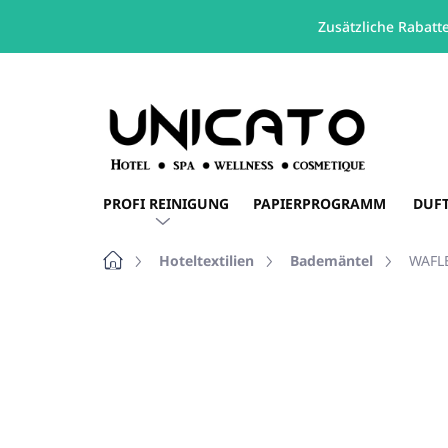
Zusätzliche Rabatt
Zum
Inhalt
springen
PROFI REINIGUNG
PAPIERPROGRAMM
DUF
Startseite
Hoteltextilien
Bademäntel
WAFLE
2 Bewertungen
Bewertungsdetail