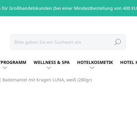
e für Großhandelskunden (bei einer Mindestbestellung von 400 EU
Suchen
TPROGRAMM
WELLNESS & SPA
HOTELKOSMETIK
HOTEL 
 Bademantel mit Kragen LUNA, weiß (280gr)
s
MARKE:
KIRPOGLOU GRIECHENLAND
ab
€18,91
/ St
ab
€15,37
ohne MwSt.
Verkaufspreis:
Variante wählen