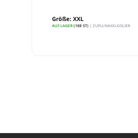
Größe: XXL
AUF LAGER
(188 ST)
| ZUPLUNAXXLGOLIER
F