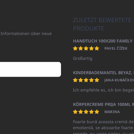
ZULETZT BEWERTETE
PRODUKTE
n Informationen über neue
PAVEL ČÍŽEK
Großartig
JANA KUBÁČKO
Ich empfehle es, ich bin begei
KÖRPERCREME PRIJA 100ML R
MARINA
Foarte bună aceasta cremă de
emolientă, se absoarbe foarte
repede, nu unge pielea, cu un