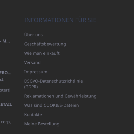
INFORMATIONEN FÜR SIE
Über uns
HANDTUCH 100X200 FAMILY - MARINEBLAU (480GR)
Geschäftsbewertung
Wie man einkauft
Versand
Impressum
KINDERBADEMANTEL BEYAZ, FROTE WEISS MIT KAPUZE (400GR)
VÁ
DSGVO-Datenschutzrichtlinie
(GDPR)
stert!
Reklamationen und Gewährleistung
ETAIL
Was sind COOKIES-Dateien
Kontakte
 corp,
Meine Bestellung