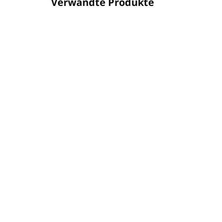
Verwandte Produkte
NEUHEIT
OPASOK180WAFLE
AUF LAGER
(146 ST)
Ersatzgürtel für WAFFLE -
Bademantel
€6,40
€5,20 ohne MwSt.
In den Warenkorb