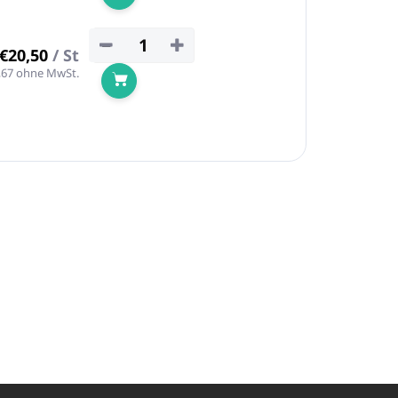
In den Warenkorb
−
+
€20,50
/ St
,67 ohne MwSt.
In den Warenkorb