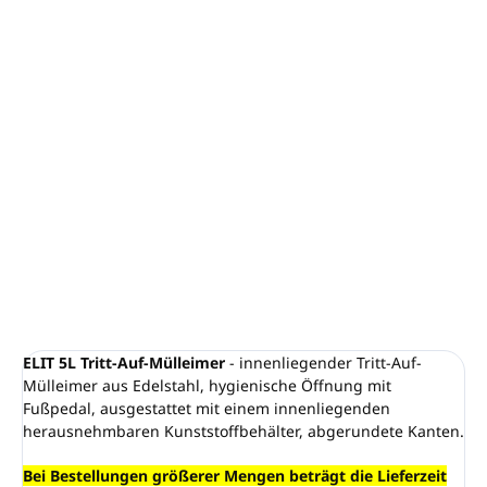
Tret-Abfalleimer ELIT
Volumen:
5L
Farbe:
silber
Material: Edelstahl, Stahl
Herausnehmbarer Innenbehälter
Höhe: 27cm, Durchmesser: 20,5cm
DETAILLIERTE INFORMATIONEN
FRAGEN
ANSEHEN
ELIT 5L Tritt-Auf-Mülleimer
- innenliegender Tritt-Auf-
Mülleimer aus Edelstahl, hygienische Öffnung mit
Fußpedal, ausgestattet mit einem innenliegenden
herausnehmbaren Kunststoffbehälter, abgerundete Kanten.
Bei Bestellungen größerer Mengen beträgt die Lieferzeit