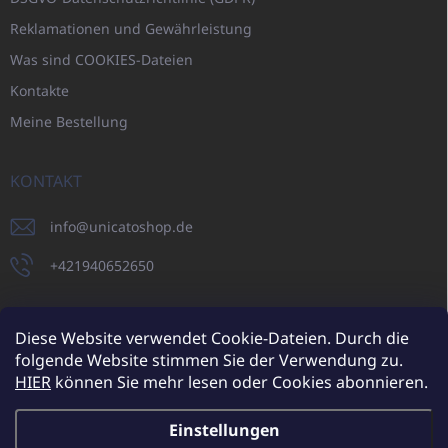
Reklamationen und Gewährleistung
Was sind COOKIES-Dateien
Kontakte
Meine Bestellung
KONTAKT
info
@
unicatoshop.de
+421940652650
Diese Website verwendet Cookie-Dateien. Durch die
folgende Website stimmen Sie der Verwendung zu.
UNICATO.sk
UNICATOshop.cz
UNICATO.at
UNICATO.hu
HIER
können Sie mehr lesen oder Cookies abonnieren.
UNICATOshop.pl
Einstellungen