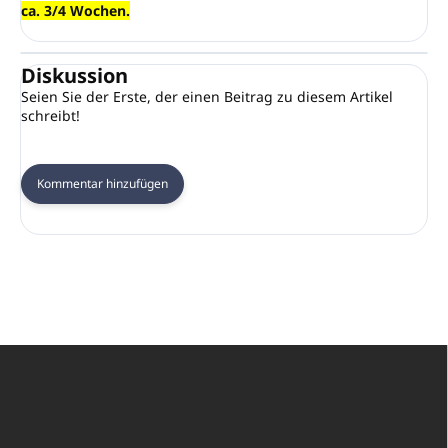
ca. 3/4 Wochen.
Diskussion
Seien Sie der Erste, der einen Beitrag zu diesem Artikel
schreibt!
Kommentar hinzufügen
F
u
ß
z
e