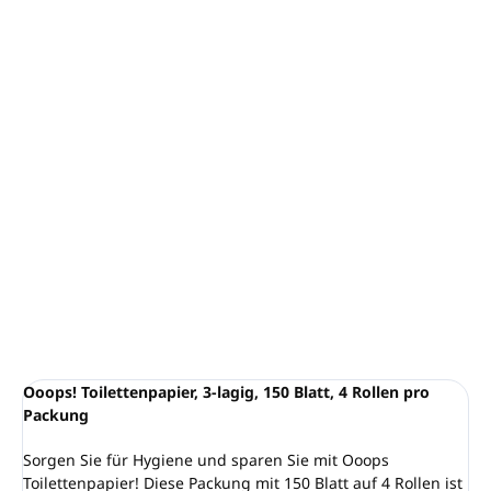
−
+
In den Warenkorb
Toilettenpapier,
3-lagig, 150 Blatt
Material:
100 % Zellulose
Packungsinhalt: 4 Rollen
Rollenlänge: 16,27 m
Rollendurchmesser: 112 mm
DETAILLIERTE INFORMATIONEN
FRAGEN
ANSEHEN
Ooops! Toilettenpapier, 3-lagig, 150 Blatt, 4 Rollen pro
Packung
Sorgen Sie für Hygiene und sparen Sie mit Ooops
Toilettenpapier! Diese Packung mit 150 Blatt auf 4 Rollen ist