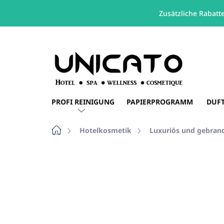
Zusätzliche Rabatt
Zum
Inhalt
springen
PROFI REINIGUNG
PAPIERPROGRAMM
DUF
Startseite
Hotelkosmetik
Luxuriös und gebran
Nicht bewertet
Bewertungsdetails