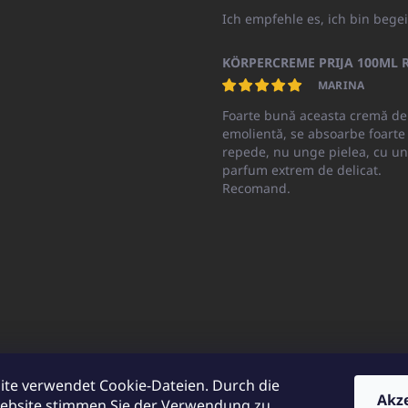
Ich empfehle es, ich bin begei
KÖRPERCREME PRIJA 100ML R
MARINA
Foarte bună aceasta cremă de
emolientă, se absoarbe foarte
repede, nu unge pielea, cu un
parfum extrem de delicat.
Recomand.
ite verwendet Cookie-Dateien. Durch die
Akz
ebsite stimmen Sie der Verwendung zu.