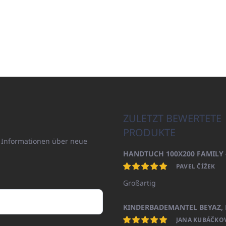
ZULETZT BEWERTETE
PRODUKTE
n Informationen über neue
PAVEL ČÍŽEK
Großartig
JANA KUBÁČKO