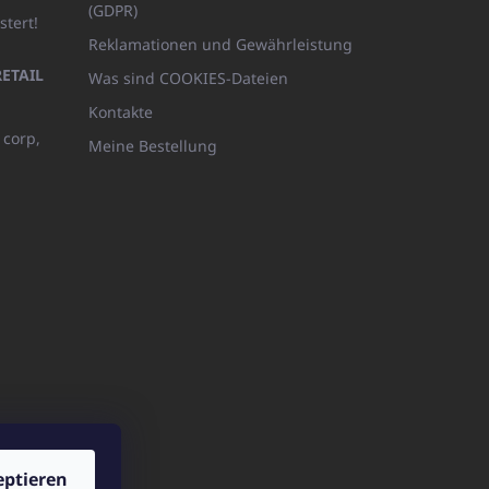
(GDPR)
stert!
Reklamationen und Gewährleistung
ETAIL
Was sind COOKIES-Dateien
Kontakte
 corp,
Meine Bestellung
eptieren