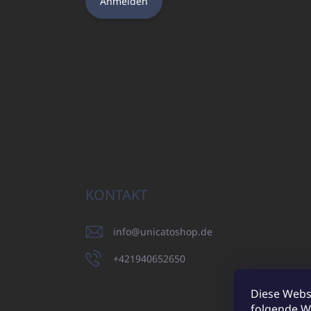
Anmelden
KONTAKT
info
@
unicatoshop.de
+421940652650
Diese Webs
folgende W