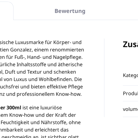
Bewertung
Zus
ösische Luxusmarke für Körper- und
stien Gonzalez, einem renommierten
n für Fuß-, Hand- und Nagelpflege.
rliche Inhaltsstoffe und ätherische
l, Duft und Textur und schenken
Katego
l von Luxus und Wohlbefinden. Die
uchsfrei und bieten effektive Pflege
Produ
anz und professionellem Know-how.
ner 300ml
ist eine luxuriöse
volum
schem Know-how und der Kraft der
 Feuchtigkeit und Nährstoffe, ohne
mmbarkeit und erleichtert das
 geschmeidig an, ist sichtbar glatt