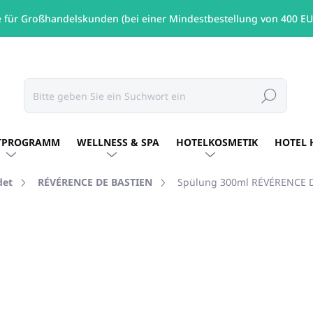
e für Großhandelskunden (bei einer Mindestbestellung von 400 EU
Suchen
TPROGRAMM
WELLNESS & SPA
HOTELKOSMETIK
HOTEL 
det
RÉVÉRENCE DE BASTIEN
Spülung 300ml RÉVÉRENCE 
MARKE:
RÉVÉRENCE DE BASTIEN
€8,22
/ St
€6,68 ohne MwSt.
Verkaufspreis:
AUF LAGER
(42 ST)