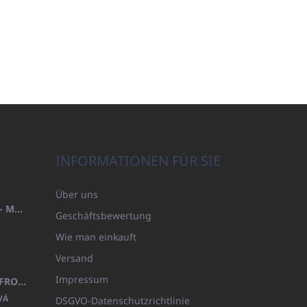
INFORMATIONEN FÜR SIE
Über uns
HANDTUCH 100X200 FAMILY - MARINEBLAU (480GR)
Geschäftsbewertung
Wie man einkauft
Versand
Impressum
KINDERBADEMANTEL BEYAZ, FROTE WEISS MIT KAPUZE (400GR)
VÁ
DSGVO-Datenschutzrichtlinie