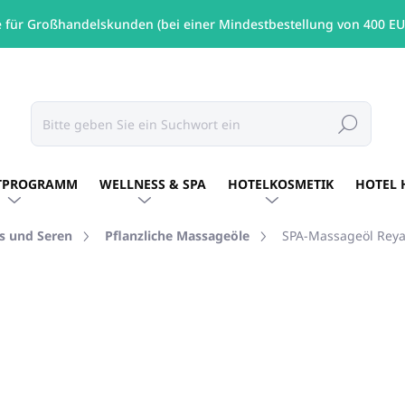
e für Großhandelskunden (bei einer Mindestbestellung von 400 EU
Suchen
TPROGRAMM
WELLNESS & SPA
HOTELKOSMETIK
HOTEL 
s und Seren
Pflanzliche Massageöle
SPA-Massageöl Rey
€11,96
/ St
€9,72 ohne MwSt.
Verkaufspreis:
NICHT LAGERND