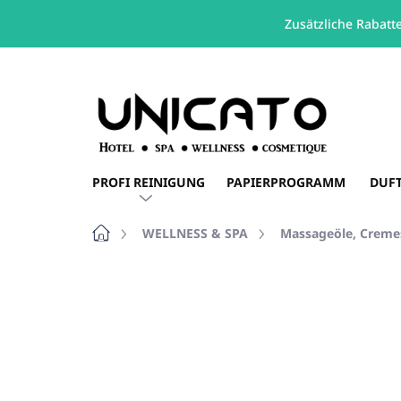
Zusätzliche Rabatt
Zum
Inhalt
springen
PROFI REINIGUNG
PAPIERPROGRAMM
DUF
Startseite
WELLNESS & SPA
Massageöle, Creme
Nicht bewertet
Bewertungsdetails