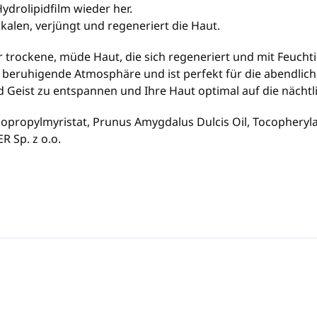
Hydrolipidfilm wieder her.
dikalen, verjüngt und regeneriert die Haut.
r trockene, müde Haut, die sich regeneriert und mit Feuchti
ne beruhigende Atmosphäre und ist perfekt für die abendli
d Geist zu entspannen und Ihre Haut optimal auf die nächt
Isopropylmyristat, Prunus Amygdalus Dulcis Oil, Tocopheryl
R Sp. z o.o.