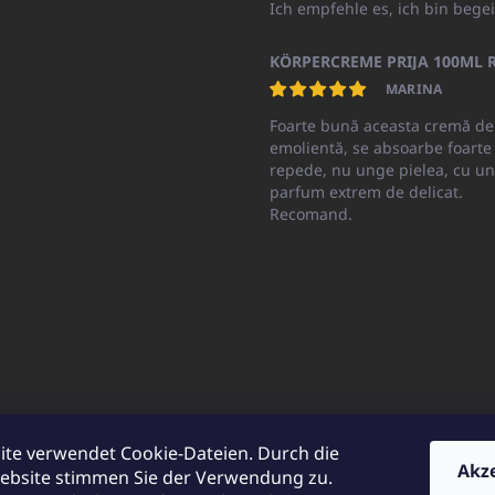
Ich empfehle es, ich bin begei
KÖRPERCREME PRIJA 100ML R
MARINA
Foarte bună aceasta cremă de
emolientă, se absoarbe foarte
repede, nu unge pielea, cu un
parfum extrem de delicat.
Recomand.
ite verwendet Cookie-Dateien. Durch die
Akz
ebsite stimmen Sie der Verwendung zu.
CATO.sk
UNICATOshop.cz
UNICATO.at
UNICATO.hu
UNICATOsho