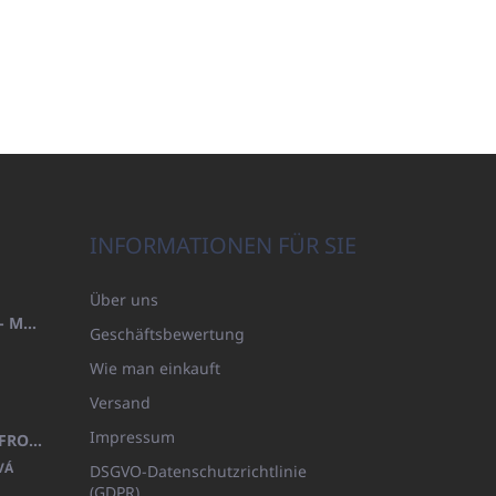
INFORMATIONEN FÜR SIE
Über uns
HANDTUCH 100X200 FAMILY - MARINEBLAU (480GR)
Geschäftsbewertung
Wie man einkauft
Versand
Impressum
KINDERBADEMANTEL BEYAZ, FROTE WEISS MIT KAPUZE (400GR)
VÁ
DSGVO-Datenschutzrichtlinie
(GDPR)