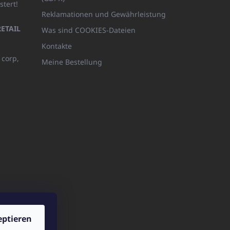
stert!
Reklamationen und Gewährleistung
ETAIL
Was sind COOKIES-Dateien
Kontakte
 corp,
Meine Bestellung
eptieren
p.pl