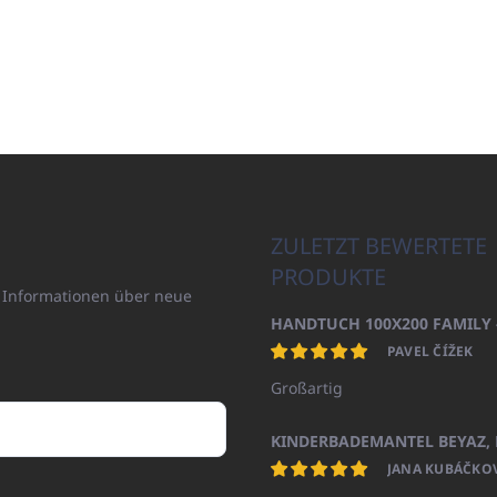
ZULETZT BEWERTETE
PRODUKTE
n Informationen über neue
PAVEL ČÍŽEK
Großartig
JANA KUBÁČKO