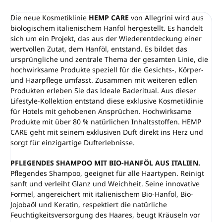
Die neue Kosmetiklinie
HEMP CARE
von Allegrini wird aus
biologischem italienischem Hanföl hergestellt. Es handelt
sich um ein Projekt, das aus der Wiederentdeckung einer
wertvollen Zutat, dem Hanföl, entstand. Es bildet das
ursprüngliche und zentrale Thema der gesamten Linie, die
hochwirksame Produkte speziell für die Gesichts-, Körper-
und Haarpflege umfasst. Zusammen mit weiteren edlen
Produkten erleben Sie das ideale Baderitual. Aus dieser
Lifestyle-Kollektion entstand diese exklusive Kosmetiklinie
für Hotels mit gehobenen Ansprüchen. Hochwirksame
Produkte mit über 80 % natürlichen Inhaltsstoffen. HEMP
CARE geht mit seinem exklusiven Duft direkt ins Herz und
sorgt für einzigartige Dufterlebnisse.
PFLEGENDES SHAMPOO MIT BIO-HANFÖL AUS ITALIEN.
Pflegendes Shampoo, geeignet für alle Haartypen. Reinigt
sanft und verleiht Glanz und Weichheit. Seine innovative
Formel, angereichert mit italienischem Bio-Hanföl, Bio-
Jojobaöl und Keratin, respektiert die natürliche
Feuchtigkeitsversorgung des Haares, beugt Kräuseln vor