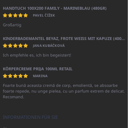
HANDTUCH 100X200 FAMILY - MARINEBLAU (480GR)
PAVEL ČÍŽEK
Großartig
KINDERBADEMANTEL BEYAZ, FROTE WEISS MIT KAPUZE (400GR)
JANA KUBÁČKOVÁ
Ich empfehle es, ich bin begeistert!
KÖRPERCREME PRIJA 100ML RETAIL
MARINA
Foarte bună aceasta cremă de corp, emolientă, se absoarbe
foarte repede, nu unge pielea, cu un parfum extrem de delicat.
Recomand.
INFORMATIONEN FÜR SIE