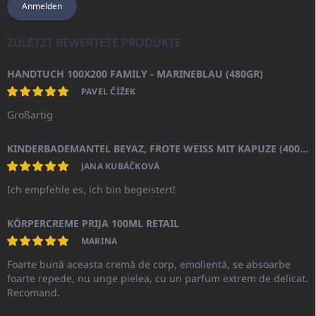
Anmelden
ZULETZT BEWERTETE PRODUKTE
HANDTUCH 100X200 FAMILY - MARINEBLAU (480GR)
PAVEL ČÍŽEK
Großartig
KINDERBADEMANTEL BEYAZ, FROTE WEISS MIT KAPUZE (400GR)
JANA KUBÁČKOVÁ
Ich empfehle es, ich bin begeistert!
KÖRPERCREME PRIJA 100ML RETAIL
MARINA
Foarte bună aceasta cremă de corp, emolientă, se absoarbe
foarte repede, nu unge pielea, cu un parfum extrem de delicat.
Recomand.