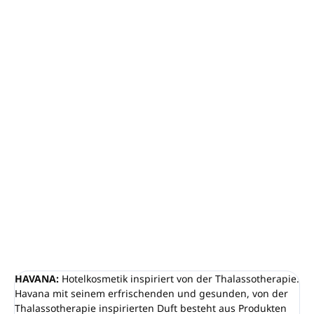
−
+
In den Warenkorb
Seife 15g HAVANA im FLOW PACK 100%
Recyclingpapier
Mindestbestellmenge: 450 Stück (1 Karton)
Angereichert mit organischen Mineralien und
Spurenelementen
Eine von der Thalassotherapie inspirierte Linie
Keine zugesetzten Parabene
100 % HERGESTELLT IN ITALIEN
DETAILLIERTE INFORMATIONEN
FRAGEN
ANSEHEN
HAVANA:
Hotelkosmetik inspiriert von der Thalassotherapie.
Havana mit seinem erfrischenden und gesunden, von der
Thalassotherapie inspirierten Duft besteht aus Produkten