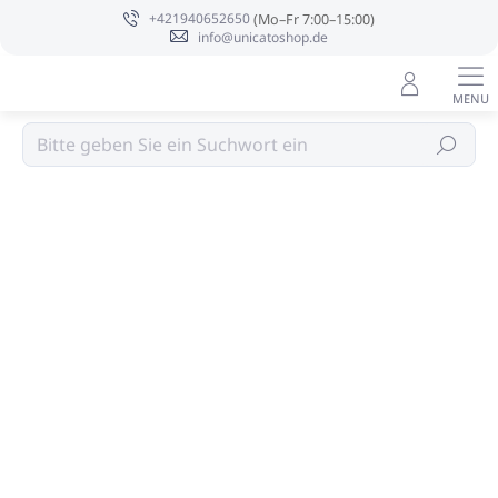
Zum
+421940652650
Inhalt
info@unicatoshop.de
springen
Körperpackungen
Suchen
Bewertungsdetails
Nicht bewertet