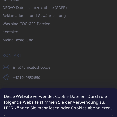
DSGVO-Datenschutzrichtlinie (GDPR)
Reklamationen und Gewährleistung
Was sind COOKIES-Dateien
Kontakte
Meine Bestellung
KONTAKT
info
@
unicatoshop.de
+421940652650
Diese Website verwendet Cookie-Dateien. Durch die
folgende Website stimmen Sie der Verwendung zu.
UNICATO.sk
UNICATOshop.cz
UNICATO.at
UNICATO.hu
HIER
können Sie mehr lesen oder Cookies abonnieren.
UNICATOshop.pl