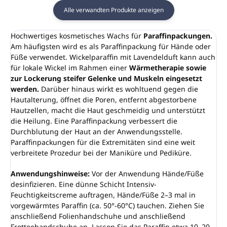
Alle verwandten Produkte anzeigen
Hochwertiges kosmetisches Wachs für
Paraffinpackungen.
Am häufigsten wird es als Paraffinpackung für Hände oder
Füße verwendet. Wickelparaffin mit Lavendelduft kann auch
für lokale Wickel im Rahmen einer
Wärmetherapie sowie
zur Lockerung steifer Gelenke und Muskeln eingesetzt
werden.
Darüber hinaus wirkt es wohltuend gegen die
Hautalterung, öffnet die Poren, entfernt abgestorbene
Hautzellen, macht die Haut geschmeidig und unterstützt
die Heilung. Eine Paraffinpackung verbessert die
Durchblutung der Haut an der Anwendungsstelle.
Paraffinpackungen für die Extremitäten sind eine weit
verbreitete Prozedur bei der Maniküre und Pediküre.
Anwendungshinweise:
Vor der Anwendung Hände/Füße
desinfizieren. Eine dünne Schicht Intensiv-
Feuchtigkeitscreme auftragen, Hände/Füße 2–3 mal in
vorgewärmtes Paraffin (ca. 50°-60°C) tauchen. Ziehen Sie
anschließend Folienhandschuhe und anschließend
Frotteehandschuhe an. Lassen Sie das Paraffin etwa 10–20