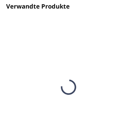
Verwandte Produkte
AUF LAGER
AUF LAGER
(3 ST)
(3 ST)
Diffusor Big Space
Diffusor Big Space
MINI H14 Schwarz (bis
MINI H14 Pink (bis
50m2)
50m2)
€62,39
€62,39
€50,72 ohne MwSt.
€50,72 ohne MwSt.
In den Warenkorb
In den Warenkorb